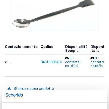
Confezionamento
Codice
Disponibilità
Disponibil
Spagna
Italia
0 -
0 -
3431000BOC
x u.
contatta i
contatta i
ns.uffici
ns.uffici
Stampa pagina prodotto
Caratteristiche
Materiale : Nichel puro 99,5%
Lunghezza (mm) : 150
Spatola (mm) : 22x32
Cucchiaio (mm) : 27x38