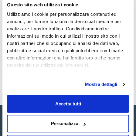
Vedi di più
Conf. (unità) : 1
Questo sito web utilizza i cookie
In acciaio inossidabile 18/10 o nichel puro 99.5%.
Utilizziamo i cookie per personalizzare contenuti ed
annunci, per fornire funzionalità dei social media e per
analizzare il nostro traffico. Condividiamo inoltre
Documentazione tecnica
informazioni sul modo in cui utilizzi il nostro sito con i
nostri partner che si occupano di analisi dei dati web,
TDS / Scheda tecnica
COA
pubblicità e social media, i quali potrebbero combinarle
Registrati per i download
Registrati per i download
con altre informazioni che hai fornito loro o che hanno
SDS / Scheda di
Sicurezza
raccolto dal tuo utilizzo dei loro servizi.
Registrati per i download
Mostra dettagli
Accetta tutti
Personalizza