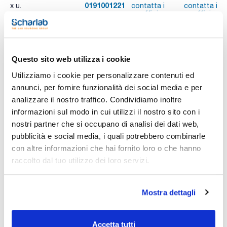
0191001221
x u.
contatta i
contatta i
ns.uffici
ns.uffici
Questo sito web utilizza i cookie
Stampa pagina prodotto
Caratteristiche
Utilizziamo i cookie per personalizzare contenuti ed
Unione : 12/21
Conf. (unità) : 1
annunci, per fornire funzionalità dei social media e per
analizzare il nostro traffico. Condividiamo inoltre
Pinze per giunto conico in acciaio inox AISI 304
Vedi di più
informazioni sul modo in cui utilizzi il nostro sito con i
nostri partner che si occupano di analisi dei dati web,
pubblicità e social media, i quali potrebbero combinarle
con altre informazioni che hai fornito loro o che hanno
Documentazione tecnica
raccolto dal tuo utilizzo dei loro servizi.
TDS / Scheda tecnica
COA
Registrati per i download
Registrati per i download
Mostra dettagli
SDS / Scheda di
Sicurezza
Registrati per i download
Accetta tutti