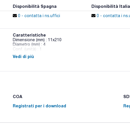
Disponibilità Spagna
Disponibilità Italia
0 - contatta i ns.uffici
0 - contatta i ns.u
Caratteristiche
Dimensione (mm) : 11x210
Diametro (mm) : 4
Conf. (unità) : 1
Vedi di più
Spatole doppie in titanio
COA
SDS
Registrati per i download
Reg