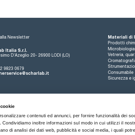
Materiali di
i alla Newsletter
Prodotti chim
Microbiologia
b Italia S.r.l.
Vetreria, qua
simo D’Azeglio 20- 26900 LODI (LO)
Cromatografi
Strumentazion
2 9823 0679
Consumabile
erservice@scharlab.it
Sicurezza e i
 cookie
rsonalizzare contenuti ed annunci, per fornire funzionalità dei so
o. Condividiamo inoltre informazioni sul modo in cui utilizzi il nostr
Chi siamo
Eventi
Contatto
Novità
ano di analisi dei dati web, pubblicità e social media, i quali pot