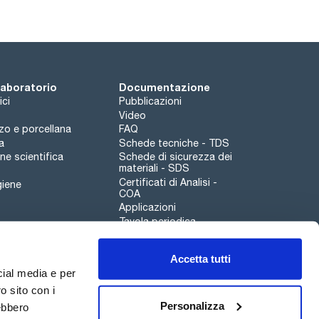
 laboratorio
Documentazione
ici
Pubblicazioni
Video
rzo e porcellana
FAQ
a
Schede tecniche - TDS
e scientifica
Schede di sicurezza dei
materiali - SDS
Certificati di Analisi -
giene
COA
Applicazioni
Tavola periodica
Scharlau leathergoods
Accetta tutti
Canale di segnalazioni
cial media e per
o sito con i
Personalizza
rebbero