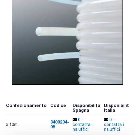
Confezionamento
Codice
Disponibilità
Disponibilità
Spagna
Italia
0 -
0 -
3400204-
x 10m
contatta i
contatta i
05
ns.uffici
ns.uffici