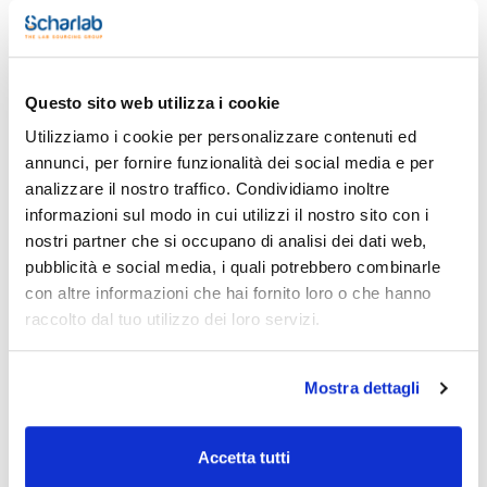
Stampa pagina prodotto
Caratteristiche
Questo sito web utilizza i cookie
Diametro interno (mm) : 2
Spessore parete (mm) : 1
Utilizziamo i cookie per personalizzare contenuti ed
Conf. (m) : 5
annunci, per fornire funzionalità dei social media e per
Vedi di più
Tubi in politetrafluoroetilene (PTFE) bianchi, resistenti al
analizzare il nostro traffico. Condividiamo inoltre
calore fino a circa 270 °C senza carico di pressione.
informazioni sul modo in cui utilizzi il nostro sito con i
nostri partner che si occupano di analisi dei dati web,
pubblicità e social media, i quali potrebbero combinarle
Documentazione tecnica
con altre informazioni che hai fornito loro o che hanno
raccolto dal tuo utilizzo dei loro servizi.
TDS / Scheda tecnica
COA
Registrati per i download
Registrati per i download
SDS / Scheda di
Mostra dettagli
Sicurezza
Registrati per i download
Accetta tutti