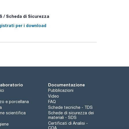
 / Scheda di Sicurezza
istrati per i download
 laboratorio
Documentazione
ici
Pubblicazioni
Video
rzo e porcellana
FAQ
a
Schede tecniche - TDS
e scientifica
Schede di sicurezza dei
materiali - SDS
Certificati di Analisi -
giene
COA