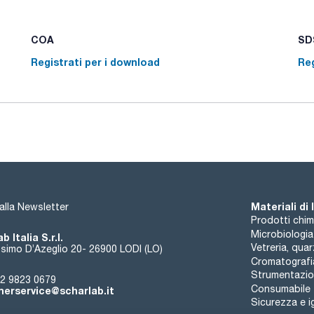
COA
SDS
Registrati per i download
Reg
Materiali di
i alla Newsletter
Prodotti chim
Microbiologia
b Italia S.r.l.
Vetreria, qua
simo D’Azeglio 20- 26900 LODI (LO)
Cromatografi
Strumentazion
2 9823 0679
Consumabile
erservice@scharlab.it
Sicurezza e i