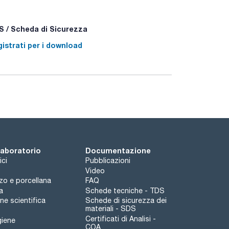
 / Scheda di Sicurezza
istrati per i download
 laboratorio
Documentazione
ici
Pubblicazioni
Video
rzo e porcellana
FAQ
a
Schede tecniche - TDS
e scientifica
Schede di sicurezza dei
materiali - SDS
Certificati di Analisi -
giene
COA