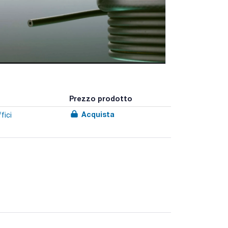
Prezzo prodotto
Acquista
fici
con una buona resistenza all'ozono e agli agenti