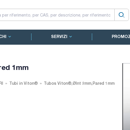
CHI
SERVIZI
PROMOZ
ared 1mm
RI
Tubi in Viton®
Tubos Viton®,ØInt 2mm,Pared 1mm