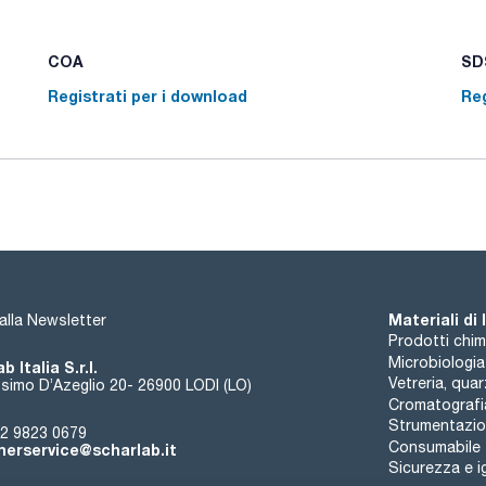
COA
SDS
Registrati per i download
Reg
Materiali di
i alla Newsletter
Prodotti chim
Microbiologia
b Italia S.r.l.
Vetreria, qua
simo D’Azeglio 20- 26900 LODI (LO)
Cromatografi
Strumentazion
2 9823 0679
Consumabile
erservice@scharlab.it
Sicurezza e i