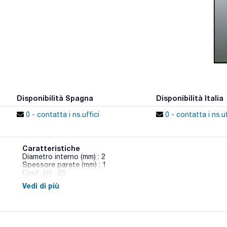
Disponibilità Spagna
Disponibilità Italia
0 - contatta i ns.uffici
0 - contatta i ns.uf
Caratteristiche
Diametro interno (mm) : 2
Spessore parete (mm) : 1
Conf. (m) : 25
Vedi di più
Tubi in gomma fluorurata (FPM) neri con durezza 75 Shore A 
atmosferici, nonché alla benzina e agli oli minerali.
Stabilità termica da -10 a +200 °C.
Tolleranze dimensionali secondo DIN ISO 3302-1 E2.