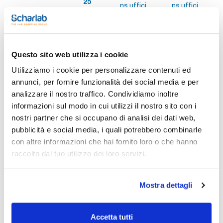
25
ns.uffici
ns.uffici
Stampa pagina prodotto
Questo sito web utilizza i cookie
Caratteristiche
Diametro interno (mm) : 8
Utilizziamo i cookie per personalizzare contenuti ed
Spessore parete (mm) : 1
annunci, per fornire funzionalità dei social media e per
Conf. (m) : 25
analizzare il nostro traffico. Condividiamo inoltre
Vedi di più
Tubi in gomma fluorurata (FPM) neri con durezza 75 Shore A
informazioni sul modo in cui utilizzi il nostro sito con i
con una buona resistenza all'ozono e agli agenti atmosferici,
nonché alla benzina e agli oli minerali.
nostri partner che si occupano di analisi dei dati web,
Stabilità termica da -10 a +200 °C.
pubblicità e social media, i quali potrebbero combinarle
Tolleranze dimensionali secondo DIN ISO 3302-1 E2.
con altre informazioni che hai fornito loro o che hanno
Documentazione tecnica
raccolto dal tuo utilizzo dei loro servizi.
TDS / Scheda tecnica
COA
Registrati per i download
Registrati per i download
Mostra dettagli
SDS / Scheda di
Sicurezza
Registrati per i download
Accetta tutti