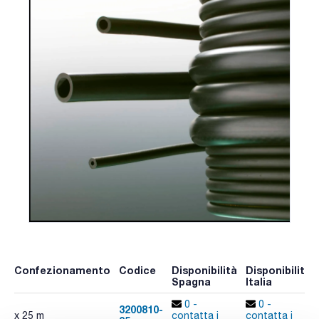
Confezionamento
Codice
Disponibilità
Disponibilità
Spagna
Italia
0 -
0 -
3200810-
x 25 m
contatta i
contatta i