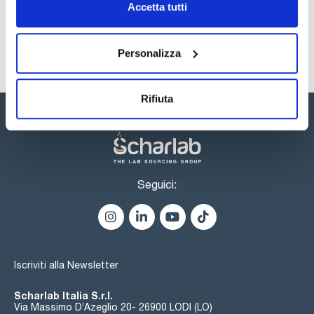
Se vuoti, possono essere impilati per avere più spazio e
Accetta tutti
mantenere l'ordine e sono autoclavabili fino a 121 °C per 20
Registrati per i download
minuti.
Personalizza
Rifiuta
Seguici:
Iscriviti alla Newsletter
Scharlab Italia S.r.l.
Via Massimo D’Azeglio 20- 26900 LODI (LO)