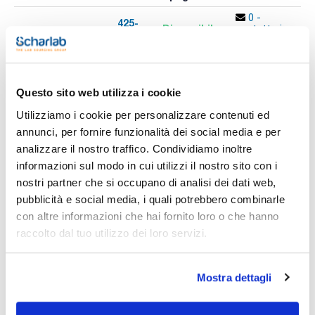
0 -
425-
Disponibile
x u.
contatta i
565/06
A
ns.uffici
Questo sito web utilizza i cookie
Stampa pagina prodotto
Utilizziamo i cookie per personalizzare contenuti ed
Caratteristiche
Holes diameter (mm) : 16
annunci, per fornire funzionalità dei social media e per
Number of holes : 60
analizzare il nostro traffico. Condividiamo inoltre
Hole format : 5x12
Dimensions WxHxD (mm) : 246x72x105
informazioni sul modo in cui utilizzi il nostro sito con i
Vedi di più
Material : Plastic. Yellow
nostri partner che si occupano di analisi dei dati web,
Pack (u.) : 1
pubblicità e social media, i quali potrebbero combinarle
Questi rack ad alta capacità possono essere utilizzati a
con altre informazioni che hai fornito loro o che hanno
secco o a bagnomaria.
La loro geometria e il loro design non ostacolano la
raccolto dal tuo utilizzo dei loro servizi.
Documentazione tecnica
circolazione del liquido, garantendo così la stessa
temperatura per tutte le provette. Possono essere utilizzati
in frigorifero senza deformarsi o danneggiarsi. La parte
TDS / Scheda tecnica
COA
superiore presenta un riferimento alfanumerico in rilievo che
Mostra dettagli
consente di identificare i campioni in modo facile e
Registrati per i download
Registrati per i download
immediato; inoltre, i colori consentono di codificare senza
SDS / Scheda di
errori i lotti di campioni inviati al laboratorio.
Sicurezza