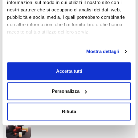
informazioni sul modo in cui utilizzi il nostro sito con i
nostri partner che si occupano di analisi dei dati web,
pubblicità e social media, i quali potrebbero combinarle
con altre informazioni che hai fornito loro o che hanno
raccolto dal tuo utilizzo dei loro servizi.
Diametro
Diametro
Altezza (mm)
inferiore (mm)
superiore (mm)
35
Mostra dettagli
31
38
Conf. (unità)
1
Accetta tutti
Codice
Confezionamento
Prezzo
1010531DAN
Acquista
x u.
Personalizza
Disponibilità
Controlla le
scorte
Rifiuta