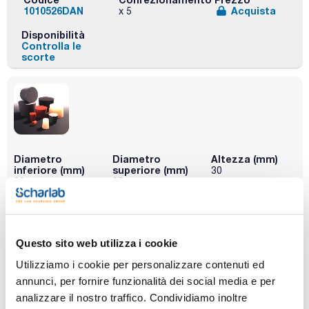
1010526DAN
Acquista
x 5
Disponibilità
Controlla le
scorte
Diametro
Diametro
Altezza (mm)
inferiore (mm)
superiore (mm)
30
29
35
Conf. (unità)
1
Questo sito web utilizza i cookie
Codice
Confezionamento
Prezzo
1010529DAN
Acquista
x u.
Utilizziamo i cookie per personalizzare contenuti ed
Disponibilità
annunci, per fornire funzionalità dei social media e per
Controlla le
analizzare il nostro traffico. Condividiamo inoltre
scorte