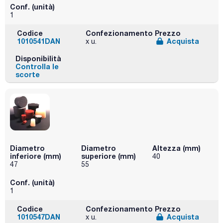
Conf. (unità)
1
Codice
Confezionamento
Prezzo
1010541DAN
Acquista
x u.
Disponibilità
Controlla le
scorte
Diametro
Diametro
Altezza (mm)
inferiore (mm)
superiore (mm)
40
47
55
Conf. (unità)
1
Codice
Confezionamento
Prezzo
1010547DAN
Acquista
x u.