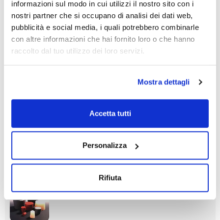
informazioni sul modo in cui utilizzi il nostro sito con i
nostri partner che si occupano di analisi dei dati web,
pubblicità e social media, i quali potrebbero combinarle
con altre informazioni che hai fornito loro o che hanno
raccolto dal tuo utilizzo dei loro servizi.
Diametro
Diametro
Altezza (mm)
inferiore (mm)
superiore (mm)
35
Mostra dettagli
31
38
Conf. (unità)
1
Accetta tutti
Codice
Confezionamento
Prezzo
1010531DAN
Acquista
x u.
Personalizza
Disponibilità
Controlla le
scorte
Rifiuta