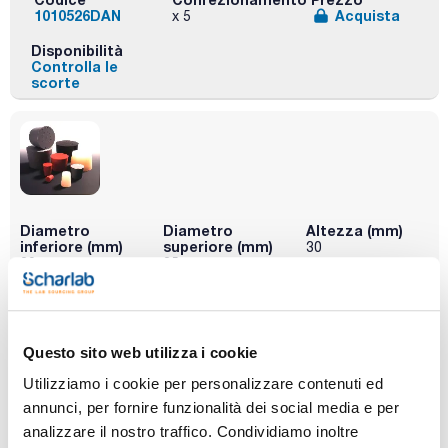
1010526DAN
Acquista
x 5
Disponibilità
Controlla le
scorte
Diametro
Diametro
Altezza (mm)
inferiore (mm)
superiore (mm)
30
29
35
Conf. (unità)
1
Questo sito web utilizza i cookie
Codice
Confezionamento
Prezzo
1010529DAN
Acquista
x u.
Utilizziamo i cookie per personalizzare contenuti ed
Disponibilità
annunci, per fornire funzionalità dei social media e per
Controlla le
analizzare il nostro traffico. Condividiamo inoltre
scorte