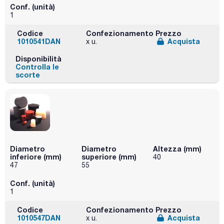
Conf. (unità)
1
Codice
Confezionamento
Prezzo
1010541DAN
Acquista
x u.
Disponibilità
Controlla le
scorte
Diametro
Diametro
Altezza (mm)
inferiore (mm)
superiore (mm)
40
47
55
Conf. (unità)
1
Codice
Confezionamento
Prezzo
1010547DAN
Acquista
x u.