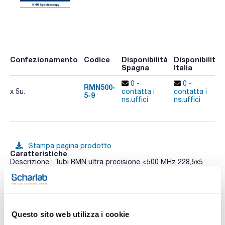
Confezionamento
Codice
Disponibilità
Disponibilità
Spagna
Italia
0 -
0 -
RMN500-
x 5u.
contatta i
contatta i
5-9
ns.uffici
ns.uffici
Stampa pagina prodotto
Caratteristiche
Descrizione : Tubi RMN ultra precisione <500 MHz 228,5x5
mm
Dimensioni (mm) : 228,5x5
Diametro esterno (mm) : 4,95 ± 0,030
Vedi di più
Camera (µm) : 13
Lunghezza (pollice) : 9
Conf. (unità) : 5
Questo sito web utilizza i cookie