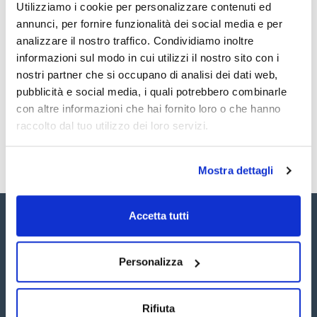
Tubi per RMN
Utilizziamo i cookie per personalizzare contenuti ed
Documentazione tecnica
annunci, per fornire funzionalità dei social media e per
analizzare il nostro traffico. Condividiamo inoltre
TDS / Scheda tecnica
COA
informazioni sul modo in cui utilizzi il nostro sito con i
Registrati per i download
Registrati per i download
nostri partner che si occupano di analisi dei dati web,
SDS / Scheda di
pubblicità e social media, i quali potrebbero combinarle
Sicurezza
con altre informazioni che hai fornito loro o che hanno
Registrati per i download
raccolto dal tuo utilizzo dei loro servizi.
Mostra dettagli
Accetta tutti
Personalizza
Seguici:
Rifiuta