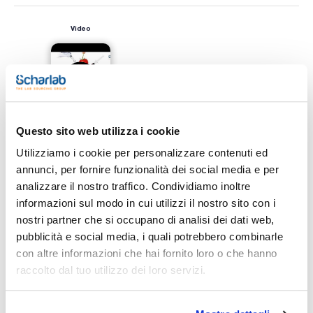
Video
Questo sito web utilizza i cookie
Utilizziamo i cookie per personalizzare contenuti ed
annunci, per fornire funzionalità dei social media e per
Stampa pagina prodotto
analizzare il nostro traffico. Condividiamo inoltre
Caratteristiche
informazioni sul modo in cui utilizzi il nostro sito con i
Descrizione : Adattatori per modulo di compressione in
Biotage SP1 e SP4
nostri partner che si occupano di analisi dei dati web,
Conf. (unità) : 2
pubblicità e social media, i quali potrebbero combinarle
Vedi di più
La tecnica della cromatografia flash è sempre più utilizzata
con altre informazioni che hai fornito loro o che hanno
per la sintesi e la purificazione. Scharlab offre le cartucce
ExtraBond® Flash Universal.
raccolto dal tuo utilizzo dei loro servizi.
Caratteristiche tecniche:
- Cartucce in polipropilene ultra-pulito;- Garanzia di assenza
di perdite a 100 psi;- Confezionate con silice ultrapura
Documentazione tecnica