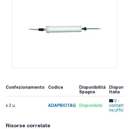
Confezionamento
Codice
Disponibilità
Disponibi
Spagna
Italia
0 -
ADAPBIOTAG
Disponibile
x 2 u.
contatta i
ns.uffici
Risorse correlate