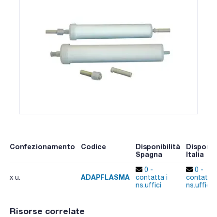
Confezionamento
Codice
Disponibilità
Disponibi
Spagna
Italia
0 -
0 -
ADAPFLASMA
x u.
contatta i
contatta 
ns.uffici
ns.uffici
Risorse correlate