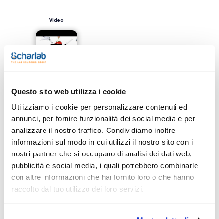
Video
Questo sito web utilizza i cookie
Utilizziamo i cookie per personalizzare contenuti ed
annunci, per fornire funzionalità dei social media e per
Stampa pagina prodotto
analizzare il nostro traffico. Condividiamo inoltre
Caratteristiche
informazioni sul modo in cui utilizzi il nostro sito con i
Descrizione : Adattatore per Flash Master®
Conf. (unità) : 1
nostri partner che si occupano di analisi dei dati web,
La tecnica della cromatografia flash è sempre più utilizzata
pubblicità e social media, i quali potrebbero combinarle
Vedi di più
per la sintesi e la purificazione. Scharlab offre le cartucce
con altre informazioni che hai fornito loro o che hanno
ExtraBond® Flash Universal.
Caratteristiche tecniche:
raccolto dal tuo utilizzo dei loro servizi.
- Cartucce in polipropilene ultra-pulito;- Garanzia di assenza
di perdite a 100 psi;- Confezionate con silice ultrapura
ExtraBond® (40-63 µm, 60 Å);- ExtraBond® HP ad alta
Documentazione tecnica