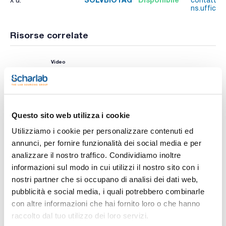
x u.
contatta i
ns.uffici
Risorse correlate
Video
Questo sito web utilizza i cookie
Utilizziamo i cookie per personalizzare contenuti ed
annunci, per fornire funzionalità dei social media e per
analizzare il nostro traffico. Condividiamo inoltre
informazioni sul modo in cui utilizzi il nostro sito con i
Stampa pagina prodotto
nostri partner che si occupano di analisi dei dati web,
Caratteristiche
Descrizione : Adattatori per cambio linea Biotage SP1 e SP4
pubblicità e social media, i quali potrebbero combinarle
Conf. (unità) : 1
con altre informazioni che hai fornito loro o che hanno
La tecnica della cromatografia flash è sempre più utilizzata
raccolto dal tuo utilizzo dei loro servizi.
Vedi di più
per la sintesi e la purificazione. Scharlab offre le cartucce