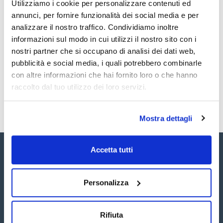
Utilizziamo i cookie per personalizzare contenuti ed
regolabili.
Documentazione tecnica
Le colonne EZ sono progettate per adattarsi a tutte le
annunci, per fornire funzionalità dei social media e per
applicazioni cromatografiche di laboratorio. Sono adatti per
analizzare il nostro traffico. Condividiamo inoltre
l'uso con mezzi acquosi e gli EZ Solvent plus con i solventi
TDS / Scheda tecnica
COA
utilizzati nella cromatografia liquida o nella purificazione delle
informazioni sul modo in cui utilizzi il nostro sito con i
proteine.
Registrati per i download
Registrati per i download
nostri partner che si occupano di analisi dei dati web,
SDS / Scheda di
I terminali possono essere fissi (F) o regolabili (A).
Sicurezza
pubblicità e social media, i quali potrebbero combinarle
con altre informazioni che hai fornito loro o che hanno
Colonne complete. Include: tubo di vdrio delle dimensioni
Registrati per i download
scelte con i due terminali scelti preassemblati con fritte di
raccolto dal tuo utilizzo dei loro servizi.
25µm PE.
Se sono necessarie temperature elevate, le colonne HIT
sono la scelta ideale. Per ulteriori informazioni rivolgersi a
Mostra dettagli
consultas@scharlab.com
Sono disponibili anche colonne di ricambio, o-ring e fritti di
ricambio. Richiedili a customerservice@scharlab.it.
Accetta tutti
Personalizza
Seguici:
Rifiuta