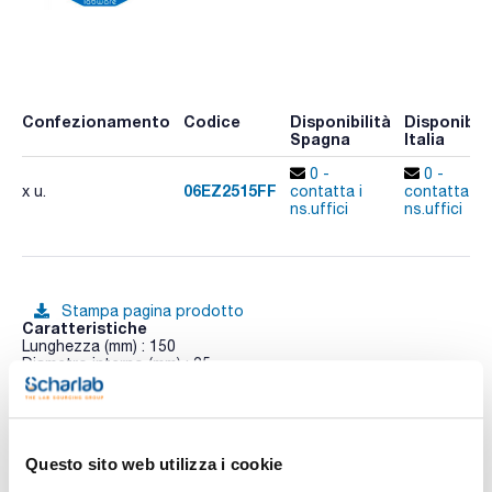
Confezionamento
Codice
Disponibilità
Disponibili
Spagna
Italia
0 -
0 -
06EZ2515FF
x u.
contatta i
contatta i
ns.uffici
ns.uffici
Stampa pagina prodotto
Caratteristiche
Lunghezza (mm) : 150
Diametro interno (mm) : 25
Terminali : 2xF
Conf. (unità) : 1
Vedi di più
Le colonne in vetro EZ di Omnifit sono state progettate per
un uso più facile e per ottenere prestazioni.
Questo sito web utilizza i cookie
Fabbricate in vetro di borosilicato inerte, che permette di
vedere l'interno delle colonne. Possono essere fisse o