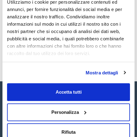
Utilizziamo i cookie per personalizzare contenuti ed
regolabili.
Documentazione tecnica
Le colonne EZ sono progettate per adattarsi a tutte le
annunci, per fornire funzionalità dei social media e per
applicazioni cromatografiche di laboratorio. Sono adatti per
analizzare il nostro traffico. Condividiamo inoltre
l'uso con mezzi acquosi e gli EZ Solvent plus con i solventi
TDS / Scheda tecnica
COA
utilizzati nella cromatografia liquida o nella purificazione delle
informazioni sul modo in cui utilizzi il nostro sito con i
proteine.
Registrati per i download
Registrati per i download
nostri partner che si occupano di analisi dei dati web,
SDS / Scheda di
I terminali possono essere fissi (F) o regolabili (A).
Sicurezza
pubblicità e social media, i quali potrebbero combinarle
con altre informazioni che hai fornito loro o che hanno
Colonne complete. Include: tubo di vdrio delle dimensioni
Registrati per i download
scelte con i due terminali scelti preassemblati con fritte di
raccolto dal tuo utilizzo dei loro servizi.
25µm PE.
Se sono necessarie temperature elevate, le colonne HIT
sono la scelta ideale. Per ulteriori informazioni rivolgersi a
Mostra dettagli
consultas@scharlab.com
Sono disponibili anche colonne di ricambio, o-ring e fritti di
ricambio. Richiedili a customerservice@scharlab.it.
Accetta tutti
Personalizza
Seguici:
Rifiuta