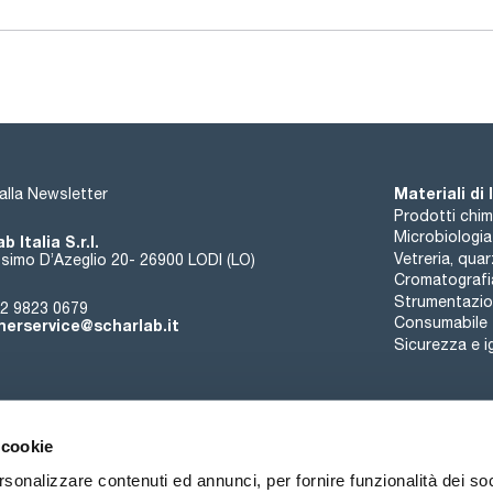
Se sono necessarie temperature elevate, le colonne HIT sono l
rivolgersi a consultas@scharlab.com
Sono disponibili anche colonne di ricambio, o-ring e fritti di 
Materiali di
i alla Newsletter
Prodotti chim
Microbiologia
b Italia S.r.l.
Vetreria, qua
simo D’Azeglio 20- 26900 LODI (LO)
Cromatografi
Strumentazion
2 9823 0679
Consumabile
erservice@scharlab.it
Sicurezza e i
 cookie
rsonalizzare contenuti ed annunci, per fornire funzionalità dei so