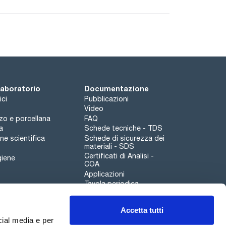
a scelta ideale. Per ulteriori informazioni
ricambio. Richiedili a customerservice@scharlab.it.
 laboratorio
Documentazione
ici
Pubblicazioni
Video
rzo e porcellana
FAQ
a
Schede tecniche - TDS
e scientifica
Schede di sicurezza dei
materiali - SDS
Certificati di Analisi -
giene
COA
Applicazioni
Tavola periodica
Scharlau leathergoods
Accetta tutti
Canale di segnalazioni
cial media e per