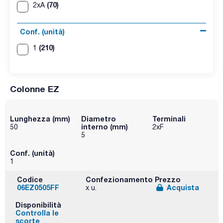
(70)
2xA
Conf. (unità)
(210)
1
Colonne EZ
Lunghezza (mm)
Diametro
Terminali
interno (mm)
50
2xF
5
Conf. (unità)
1
Codice
Confezionamento
Prezzo
06EZ0505FF
Acquista
x u.
Disponibilità
Controlla le
scorte