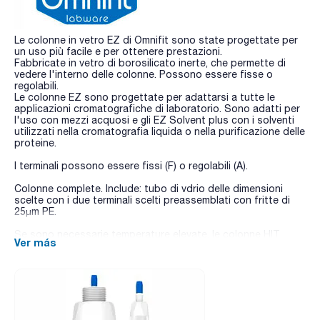
Le colonne in vetro EZ di Omnifit sono state progettate per
un uso più facile e per ottenere prestazioni.
Fabbricate in vetro di borosilicato inerte, che permette di
vedere l'interno delle colonne. Possono essere fisse o
regolabili.
Le colonne EZ sono progettate per adattarsi a tutte le
applicazioni cromatografiche di laboratorio. Sono adatti per
l'uso con mezzi acquosi e gli EZ Solvent plus con i solventi
utilizzati nella cromatografia liquida o nella purificazione delle
proteine.
I terminali possono essere fissi (F) o regolabili (A).
Colonne complete. Include: tubo di vdrio delle dimensioni
scelte con i due terminali scelti preassemblati con fritte di
25µm PE.
Se sono necessarie temperature elevate, le colonne HIT
Ver más
sono la scelta ideale. Per ulteriori informazioni rivolgersi a
consultas@scharlab.com
Sono disponibili anche colonne di ricambio, o-ring e fritti di
ricambio. Richiedili a customerservice@scharlab.it.