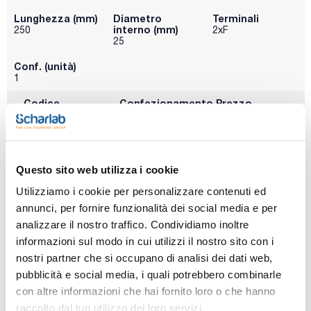
Lunghezza (mm)
Diametro
Terminali
interno (mm)
250
2xF
25
Conf. (unità)
1
Codice
Confezionamento
Prezzo
06EZ2525FF
Acquista
x u.
Disponibilità
Controlla le
scorte
Questo sito web utilizza i cookie
Utilizziamo i cookie per personalizzare contenuti ed
Lunghezza (mm)
Diametro
Terminali
annunci, per fornire funzionalità dei social media e per
interno (mm)
250
2xF
analizzare il nostro traffico. Condividiamo inoltre
35
informazioni sul modo in cui utilizzi il nostro sito con i
Conf. (unità)
nostri partner che si occupano di analisi dei dati web,
1
pubblicità e social media, i quali potrebbero combinarle
con altre informazioni che hai fornito loro o che hanno
Codice
Confezionamento
Prezzo
06EZ3525FF
Acquista
x u.
raccolto dal tuo utilizzo dei loro servizi.