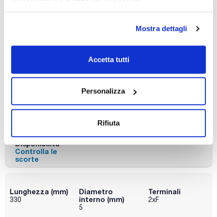
Disponibilità
Controlla le
scorte
Mostra dettagli
Accetta tutti
Lunghezza (mm)
Diametro
Terminali
interno (mm)
250
2xF
50
Personalizza
Conf. (unità)
1
Codice
Confezionamento
Prezzo
Rifiuta
06EZ5025FF
Acquista
x u.
Disponibilità
Controlla le
scorte
Lunghezza (mm)
Diametro
Terminali
interno (mm)
330
2xF
5