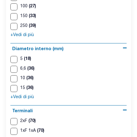
(27)
100
(33)
150
(39)
250
+Vedi di più
Diametro interno (mm)
(18)
5
(36)
6,6
(36)
10
(36)
15
+Vedi di più
Terminali
(70)
2xF
(70)
1xF 1xA