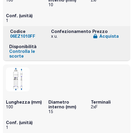
100
2xF
10
Conf. (unità)
1
Codice
Confezionamento
Prezzo
06EZ1010FF
Acquista
x u.
Disponibilità
Controlla le
scorte
Lunghezza (mm)
Diametro
Terminali
interno (mm)
100
2xF
15
Conf. (unità)
1