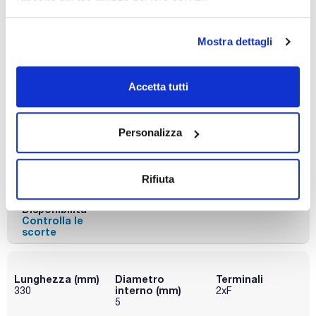
Disponibilità
Controlla le
scorte
Mostra dettagli
Accetta tutti
Lunghezza (mm)
Diametro
Terminali
interno (mm)
250
2xF
50
Personalizza
Conf. (unità)
1
Codice
Confezionamento
Prezzo
Rifiuta
06EZ5025FF
Acquista
x u.
Disponibilità
Controlla le
scorte
Lunghezza (mm)
Diametro
Terminali
interno (mm)
330
2xF
5