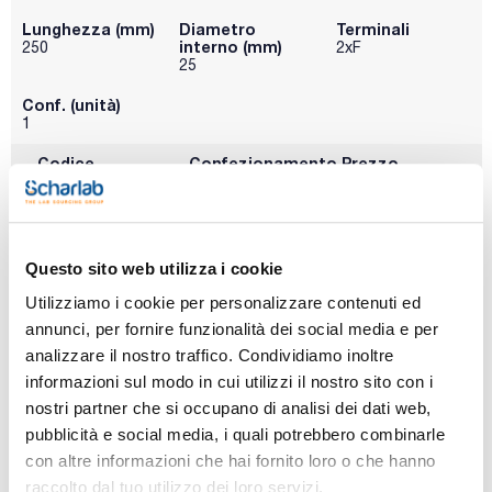
Lunghezza (mm)
Diametro
Terminali
interno (mm)
250
2xF
25
Conf. (unità)
1
Codice
Confezionamento
Prezzo
06EZ2525FF
Acquista
x u.
Disponibilità
Controlla le
scorte
Questo sito web utilizza i cookie
Utilizziamo i cookie per personalizzare contenuti ed
Lunghezza (mm)
Diametro
Terminali
annunci, per fornire funzionalità dei social media e per
interno (mm)
250
2xF
analizzare il nostro traffico. Condividiamo inoltre
35
informazioni sul modo in cui utilizzi il nostro sito con i
Conf. (unità)
nostri partner che si occupano di analisi dei dati web,
1
pubblicità e social media, i quali potrebbero combinarle
con altre informazioni che hai fornito loro o che hanno
Codice
Confezionamento
Prezzo
06EZ3525FF
Acquista
x u.
raccolto dal tuo utilizzo dei loro servizi.