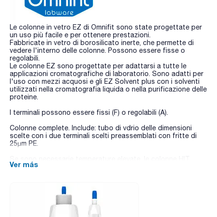
Le colonne in vetro EZ di Omnifit sono state progettate per
un uso più facile e per ottenere prestazioni.
Fabbricate in vetro di borosilicato inerte, che permette di
vedere l'interno delle colonne. Possono essere fisse o
regolabili.
Le colonne EZ sono progettate per adattarsi a tutte le
applicazioni cromatografiche di laboratorio. Sono adatti per
l'uso con mezzi acquosi e gli EZ Solvent plus con i solventi
utilizzati nella cromatografia liquida o nella purificazione delle
proteine.
I terminali possono essere fissi (F) o regolabili (A).
Colonne complete. Include: tubo di vdrio delle dimensioni
scelte con i due terminali scelti preassemblati con fritte di
25µm PE.
Se sono necessarie temperature elevate, le colonne HIT
Ver más
sono la scelta ideale. Per ulteriori informazioni rivolgersi a
consultas@scharlab.com
Sono disponibili anche colonne di ricambio, o-ring e fritti di
ricambio. Richiedili a customerservice@scharlab.it.