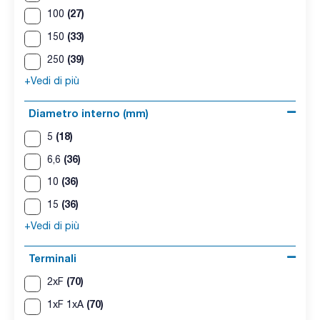
(27)
100
(33)
150
(39)
250
+Vedi di più
Diametro interno (mm)
(18)
5
(36)
6,6
(36)
10
(36)
15
+Vedi di più
Terminali
(70)
2xF
(70)
1xF 1xA