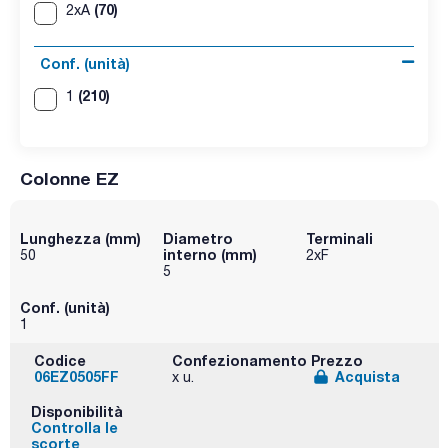
(70)
2xA
Conf. (unità)
(210)
1
Colonne EZ
Lunghezza (mm)
Diametro
Terminali
interno (mm)
50
2xF
5
Conf. (unità)
1
Codice
Confezionamento
Prezzo
06EZ0505FF
Acquista
x u.
Disponibilità
Controlla le
scorte