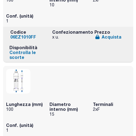
100
2xF
10
Conf. (unità)
1
Codice
Confezionamento
Prezzo
06EZ1010FF
Acquista
x u.
Disponibilità
Controlla le
scorte
Lunghezza (mm)
Diametro
Terminali
interno (mm)
100
2xF
15
Conf. (unità)
1