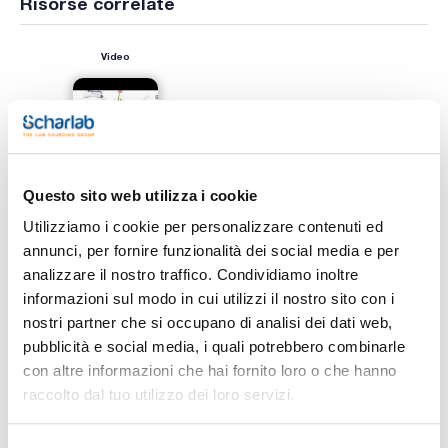
Risorse correlate
Video
Questo sito web utilizza i cookie
Utilizziamo i cookie per personalizzare contenuti ed
annunci, per fornire funzionalità dei social media e per
analizzare il nostro traffico. Condividiamo inoltre
Stampa pagina prodotto
Caratteristiche
informazioni sul modo in cui utilizzi il nostro sito con i
Fase : CN
nostri partner che si occupano di analisi dei dati web,
Quantità (mg) : 200
Volume (ml) : 3
pubblicità e social media, i quali potrebbero combinarle
Porosità (Å) : 60
Vedi di più
con altre informazioni che hai fornito loro o che hanno
Granulometria (μm) : 50
Conf. (unità) : 50
raccolto dal tuo utilizzo dei loro servizi.
Cartucce di silice esclusive di ExtraBond®: