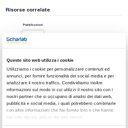
Risorse correlate
Pubblicazioni
Questo sito web utilizza i cookie
Utilizziamo i cookie per personalizzare contenuti ed
annunci, per fornire funzionalità dei social media e per
analizzare il nostro traffico. Condividiamo inoltre
Stampa pagina prodotto
informazioni sul modo in cui utilizzi il nostro sito con i
Caratteristiche
nostri partner che si occupano di analisi dei dati web,
Tipo : RP-2 UV254
Assorbente : Gel di silice silanizzato
pubblicità e social media, i quali potrebbero combinarle
Indicatore : Sì
con altre informazioni che hai fornito loro o che hanno
Spessore (mm) : 0,25
Vedi di più
Dimensioni (mm) : 200x200
raccolto dal tuo utilizzo dei loro servizi.
Conf. (unità) : 25
Macherey-Nagel offre una vasta gamma di assorbenti nelle