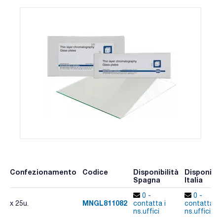
Confezionamento
Codice
Disponibilità
Disponibil
Spagna
Italia
0 -
0 -
MNGL811082
x 25u.
contatta i
contatta i
ns.uffici
ns.uffici