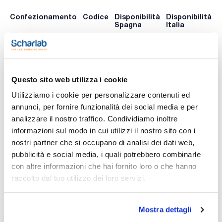
Confezionamento
Codice
Disponibilità
Disponibilità
P
Spagna
Italia
p
0 -
0 -
032-
x u.
contatta i
contatta i
054699
A
ns.uffici
ns.uffici
Questo sito web utilizza i cookie
Utilizziamo i cookie per personalizzare contenuti ed
Stampa pagina prodotto
annunci, per fornire funzionalità dei social media e per
Caratteristiche
Fase : BPX35
analizzare il nostro traffico. Condividiamo inoltre
Diametro interno (mm) : 0,10
informazioni sul modo in cui utilizzi il nostro sito con i
Spessore film (µm) : 0,1
Lunghezza (mm) : 10
nostri partner che si occupano di analisi dei dati web,
Vedi di più
Limite di temperatura (°C) : Da 10 a 330/360
pubblicità e social media, i quali potrebbero combinarle
Conf. (unità) : 1
con altre informazioni che hai fornito loro o che hanno
Fase: 35% Fenile Polisilfenilene-silossano.
raccolto dal tuo utilizzo dei loro servizi.
- Colonna di media polarità;
- Inerte;
Documentazione tecnica
- Ideale per analisi di conferma;
- Equivalente a fase USP G42;
Mostra dettagli
- Alta temperatura;
TDS / Scheda tecnica
COA
- Basso residuo;