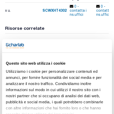
0 -
0 -
SCWXHT4302
x u.
contatta i
contatta i
ns.uffici
ns.uffici
Risorse correlate
Video
Questo sito web utilizza i cookie
Utilizziamo i cookie per personalizzare contenuti ed
annunci, per fornire funzionalità dei social media e per
analizzare il nostro traffico. Condividiamo inoltre
informazioni sul modo in cui utilizzi il nostro sito con i
nostri partner che si occupano di analisi dei dati web,
Stampa pagina prodotto
Caratteristiche
pubblicità e social media, i quali potrebbero combinarle
Fase : SC-WAX HT
con altre informazioni che hai fornito loro o che hanno
Diametro interno (mm) : 0,10
Spessore film (µm) : 0,10