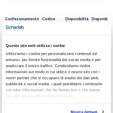
Confezionamento
Codice
Disponibilità
Disponibilit
Spagna
Italia
0 -
0 -
0320547100
x u.
contatta i
contatta i
ns.uffici
ns.uffici
Questo sito web utilizza i cookie
Utilizziamo i cookie per personalizzare contenuti ed
annunci, per fornire funzionalità dei social media e per
Stampa pagina prodotto
analizzare il nostro traffico. Condividiamo inoltre
Caratteristiche
Fase : SolGel-Wax
informazioni sul modo in cui utilizzi il nostro sito con i
Diametro interno (mm) : 0,1
nostri partner che si occupano di analisi dei dati web,
Spessore film (µm) : 0,1
Lunghezza (mm) : 10
pubblicità e social media, i quali potrebbero combinarle
Vedi di più
Limite di temperatura (°C) : Da 30 a 260/280
con altre informazioni che hai fornito loro o che hanno
Conf. (unità) : 1
raccolto dal tuo utilizzo dei loro servizi.
Fase: Polietilenglicole (PEG) in matrice Sol-Gel.
- La colonna tipo wax che resiste alla maggior temperatura
del mercato;
Documentazione tecnica
- PEG legato;
Mostra dettagli