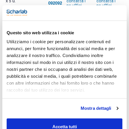
x 5 u.
contatta i
contatta i
092092
A
ns.uffici
ns.uffici
Stampa pagina prodotto
Questo sito web utilizza i cookie
Caratteristiche
Descrizione : Split/Splitless FocusLiner®
Utilizziamo i cookie per personalizzare contenuti ed
Foto nº (Fig.1) : 2
annunci, per fornire funzionalità dei social media e per
Strumento : AutoSystem® & Clarus 500, 600
Diametro esterno (mm) : 6,2
analizzare il nostro traffico. Condividiamo inoltre
Vedi di più
Diametro interno (mm) : 4
informazioni sul modo in cui utilizzi il nostro sito con i
Lunghezza (mm) : 92
Conf. (unità) : 5
nostri partner che si occupano di analisi dei dati web,
pubblicità e social media, i quali potrebbero combinarle
Confezioni da 5 liners.
Sono disponibili confezioni da 1 e 25 liners.
con altre informazioni che hai fornito loro o che hanno
Documentazione tecnica
Si veda geometria di ognuna dei liners nella figura Liners
raccolto dal tuo utilizzo dei loro servizi.
Perkin Elmer e Liners Perkin Elmer Autosystem.
TDS / Scheda tecnica
COA
Registrati per i download
Registrati per i download
Mostra dettagli
SDS / Scheda di
Sicurezza
Registrati per i download
Accetta tutti