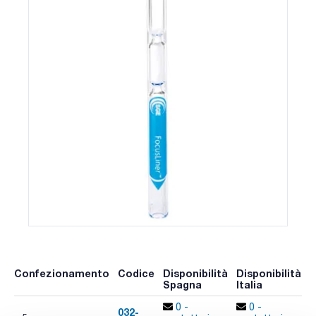
Confezionamento
Codice
Disponibilità
Disponibilità
P
Spagna
Italia
p
0 -
0 -
032-