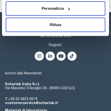
un'ampia gamma di possibilità. Il catalogo delle colonne core-
shell include oltre 200 colonne e precolonne con diverse
funzionalizzazioni della silice, diametri interni e dimensioni.
Personalizza
Rifiuta
Seguici:
Iscriviti alla Newsletter
Scharlab Italia S.r.l.
Via Massimo D’Azeglio 20- 26900 LODI (LO)
T
+39 02 9823 0679
customerservice@scharlab.it
Materiali di laboratorio