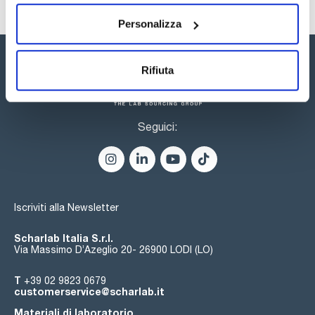
un'ampia gamma di possibilità. Il catalogo delle colonne core-
shell include oltre 200 colonne e precolonne con diverse
funzionalizzazioni della silice, diametri interni e dimensioni.
Personalizza
Rifiuta
Seguici:
Iscriviti alla Newsletter
Scharlab Italia S.r.l.
Via Massimo D’Azeglio 20- 26900 LODI (LO)
T
+39 02 9823 0679
customerservice@scharlab.it
Materiali di laboratorio