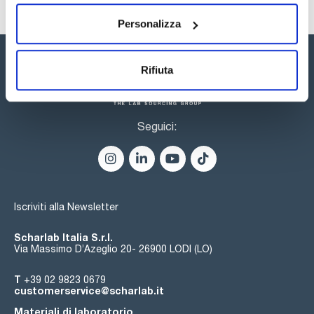
un'ampia gamma di possibilità. Il catalogo delle colonne core-
shell include oltre 200 colonne e precolonne con diverse
funzionalizzazioni della silice, diametri interni e dimensioni.
Personalizza
Rifiuta
Seguici:
Iscriviti alla Newsletter
Scharlab Italia S.r.l.
Via Massimo D’Azeglio 20- 26900 LODI (LO)
T
+39 02 9823 0679
customerservice@scharlab.it
Materiali di laboratorio