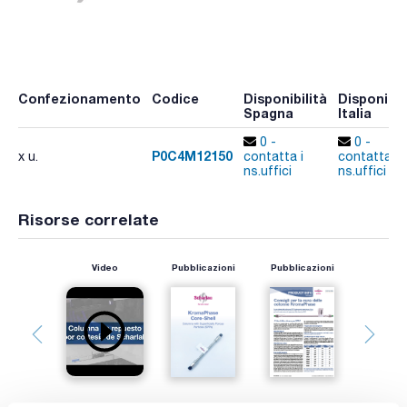
Confezionamento
Codice
Disponibilità
Disponibil
Spagna
Italia
0 -
0 -
P0C4M12150
x u.
contatta i
contatta i
ns.uffici
ns.uffici
Risorse correlate
Video
Pubblicazioni
Pubblicazioni