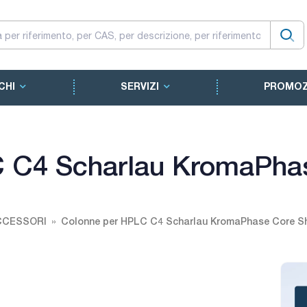
CHI
SERVIZI
PROMOZ
 C4 Scharlau KromaPhas
CCESSORI
Colonne per HPLC C4 Scharlau KromaPhase Core Sh