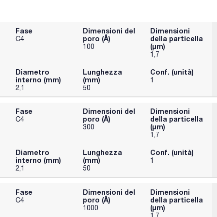
Fase
Dimensioni del
Dimensioni
poro (Å)
della particella
C4
(μm)
100
1,7
Diametro
Lunghezza
Conf. (unità)
interno (mm)
(mm)
1
2,1
50
Fase
Dimensioni del
Dimensioni
poro (Å)
della particella
C4
(μm)
300
1,7
Diametro
Lunghezza
Conf. (unità)
interno (mm)
(mm)
1
2,1
50
Fase
Dimensioni del
Dimensioni
poro (Å)
della particella
C4
(μm)
1000
1,7