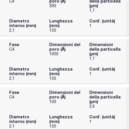
poro (Å)
della particella
C4
(μm)
300
1,7
Diametro
Lunghezza
Conf. (unità)
interno (mm)
(mm)
1
2,1
150
Fase
Dimensioni del
Dimensioni
poro (Å)
della particella
C4
(μm)
1000
1,7
Diametro
Lunghezza
Conf. (unità)
interno (mm)
(mm)
1
2,1
150
Fase
Dimensioni del
Dimensioni
poro (Å)
della particella
C4
(μm)
100
2,6
Diametro
Lunghezza
Conf. (unità)
interno (mm)
(mm)
1
2,1
150