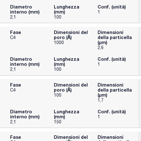
Diametro
Lunghezza
Conf. (unità)
interno (mm)
(mm)
1
2,1
100
Fase
Dimensioni del
Dimensioni
poro (Å)
della particella
C4
(μm)
1000
2,6
Diametro
Lunghezza
Conf. (unità)
interno (mm)
(mm)
1
2,1
100
Fase
Dimensioni del
Dimensioni
poro (Å)
della particella
C4
(μm)
100
1,7
Diametro
Lunghezza
Conf. (unità)
interno (mm)
(mm)
1
2,1
150
Fase
Dimensioni del
Dimensioni