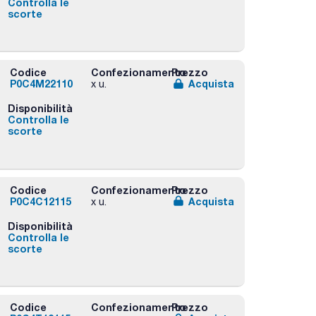
Controlla le
scorte
Codice
Confezionamento
Prezzo
P0C4M22110
Acquista
x u.
Disponibilità
Controlla le
scorte
Codice
Confezionamento
Prezzo
P0C4C12115
Acquista
x u.
Disponibilità
Controlla le
scorte
Codice
Confezionamento
Prezzo