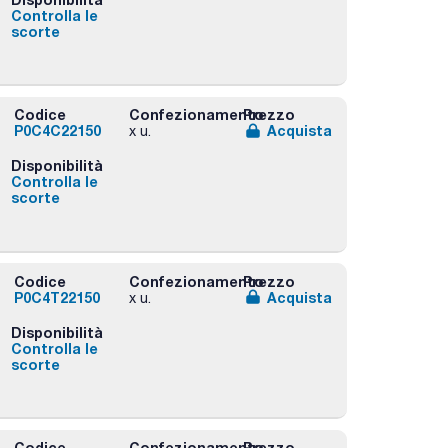
Controlla le
scorte
Codice
Confezionamento
Prezzo
P0C4C22150
Acquista
x u.
Disponibilità
Controlla le
scorte
Codice
Confezionamento
Prezzo
P0C4T22150
Acquista
x u.
Disponibilità
Controlla le
scorte
Codice
Confezionamento
Prezzo