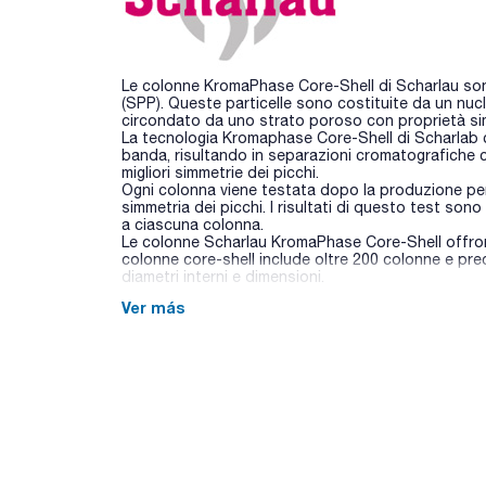
Le colonne KromaPhase Core-Shell di Scharlau son
(SPP). Queste particelle sono costituite da un nucl
circondato da uno strato poroso con proprietà simil
La tecnologia Kromaphase Core-Shell di Scharlab 
banda, risultando in separazioni cromatografiche co
migliori simmetrie dei picchi.
Ogni colonna viene testata dopo la produzione per ver
simmetria dei picchi. I risultati di questo test son
a ciascuna colonna.
Le colonne Scharlau KromaPhase Core-Shell offrono
colonne core-shell include oltre 200 colonne e prec
diametri interni e dimensioni.
Ver más