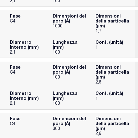
2,1
100
Fase
Dimensioni del
Dimensioni
poro (Å)
della particella
C4
(μm)
1000
1,7
Diametro
Lunghezza
Conf. (unità)
interno (mm)
(mm)
1
2,1
100
Fase
Dimensioni del
Dimensioni
poro (Å)
della particella
C4
(μm)
100
2,6
Diametro
Lunghezza
Conf. (unità)
interno (mm)
(mm)
1
2,1
100
Fase
Dimensioni del
Dimensioni
poro (Å)
della particella
C4
(μm)
300
2,6