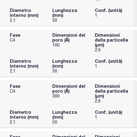
Diametro
Lunghezza
Conf. (unità)
interno (mm)
(mm)
1
2,1
50
Fase
Dimensioni del
Dimensioni
poro (Å)
della particella
C4
(μm)
100
2,6
Diametro
Lunghezza
Conf. (unità)
interno (mm)
(mm)
1
2,1
50
Fase
Dimensioni del
Dimensioni
poro (Å)
della particella
C4
(μm)
300
2,6
Diametro
Lunghezza
Conf. (unità)
interno (mm)
(mm)
1
2,1
50
Fase
Dimensioni del
Dimensioni