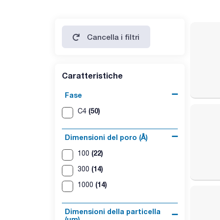
Cancella i filtri
Caratteristiche
Fase
(50)
C4
Dimensioni del poro (Å)
(22)
100
(14)
300
(14)
1000
Dimensioni della particella
(μm)