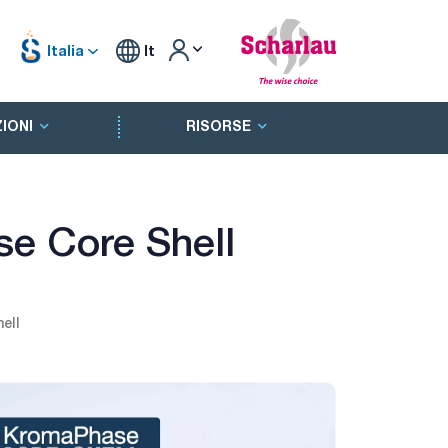
Italia
It
IONI
RISORSE
e Core Shell
ell