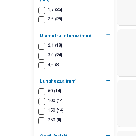
(25)
1,7
(25)
2,6
Diametro interno (mm)
(18)
2,1
(24)
3,0
(8)
4,6
Lunghezza (mm)
(14)
50
(14)
100
(14)
150
(8)
250