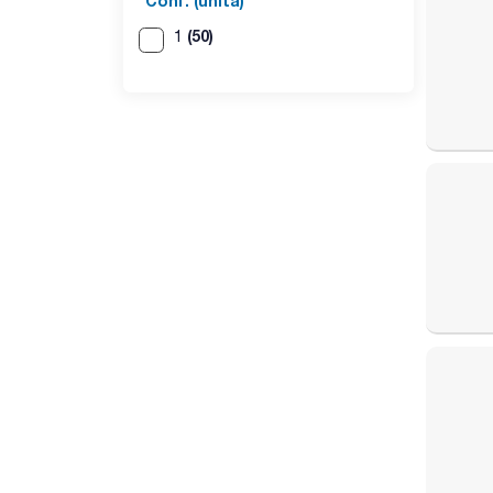
Conf. (unità)
(50)
1