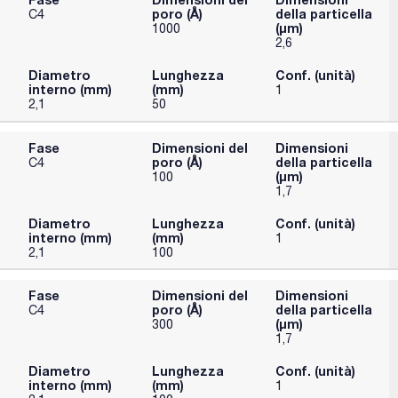
poro (Å)
della particella
C4
(μm)
1000
2,6
Diametro
Lunghezza
Conf. (unità)
interno (mm)
(mm)
1
2,1
50
Fase
Dimensioni del
Dimensioni
poro (Å)
della particella
C4
(μm)
100
1,7
Diametro
Lunghezza
Conf. (unità)
interno (mm)
(mm)
1
2,1
100
Fase
Dimensioni del
Dimensioni
poro (Å)
della particella
C4
(μm)
300
1,7
Diametro
Lunghezza
Conf. (unità)
interno (mm)
(mm)
1