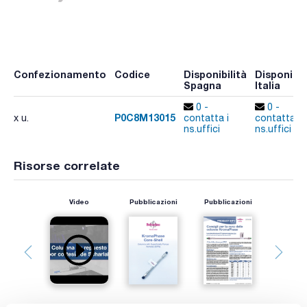
Confezionamento
Codice
Disponibilità
Disponibil
Spagna
Italia
0 -
0 -
P0C8M13015
x u.
contatta i
contatta i
ns.uffici
ns.uffici
Risorse correlate
Video
Pubblicazioni
Pubblicazioni