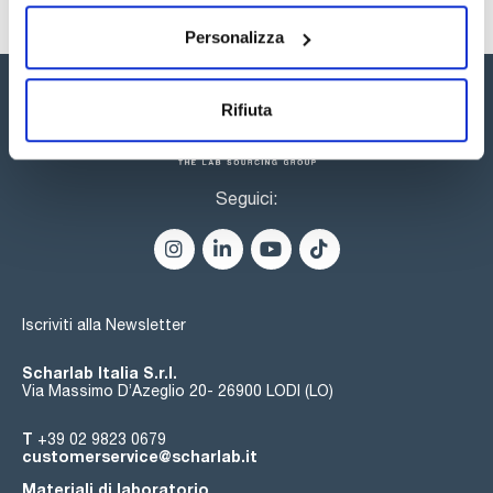
un'ampia gamma di possibilità. Il catalogo delle colonne core-
shell include oltre 200 colonne e precolonne con diverse
funzionalizzazioni della silice, diametri interni e dimensioni.
Personalizza
Rifiuta
Seguici:
Iscriviti alla Newsletter
Scharlab Italia S.r.l.
Via Massimo D’Azeglio 20- 26900 LODI (LO)
T
+39 02 9823 0679
customerservice@scharlab.it
Materiali di laboratorio