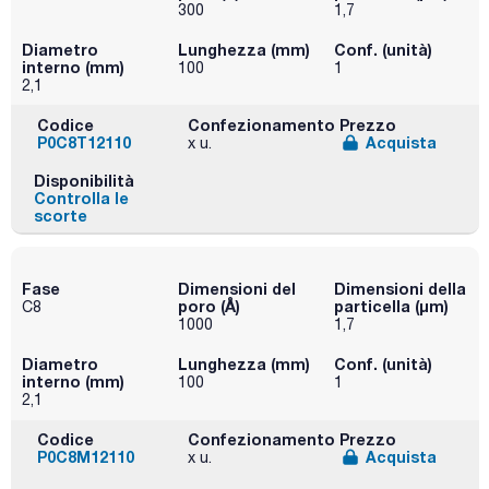
300
1,7
Diametro
Lunghezza (mm)
Conf. (unità)
interno (mm)
100
1
2,1
Codice
Confezionamento
Prezzo
P0C8T12110
Acquista
x u.
Disponibilità
Controlla le
scorte
Fase
Dimensioni del
Dimensioni della
poro (Å)
particella (μm)
C8
1000
1,7
Diametro
Lunghezza (mm)
Conf. (unità)
interno (mm)
100
1
2,1
Codice
Confezionamento
Prezzo
P0C8M12110
Acquista
x u.