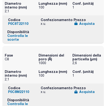
Diametro
Lunghezza (mm)
Conf. (unità)
interno (mm)
100
1
2,1
Codice
Confezionamento
Prezzo
P0C8T22110
Acquista
x u.
Disponibilità
Controlla le
scorte
Fase
Dimensioni del
Dimensioni della
poro (Å)
particella (μm)
C8
1000
2,6
Diametro
Lunghezza (mm)
Conf. (unità)
interno (mm)
100
1
2,1
Codice
Confezionamento
Prezzo
P0C8M22110
Acquista
x u.
Disponibilità
Controlla le