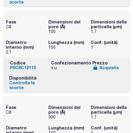
scorte
Fase
Dimensioni del
Dimensioni della
poro (Å)
particella (μm)
C8
100
1,7
Diametro
Lunghezza (mm)
Conf. (unità)
interno (mm)
150
1
2,1
Codice
Confezionamento
Prezzo
P0C8C12115
Acquista
x u.
Disponibilità
Controlla le
scorte
Fase
Dimensioni del
Dimensioni della
poro (Å)
particella (μm)
C8
300
1,7
Diametro
Lunghezza (mm)
Conf. (unità)
interno (mm)
150
1