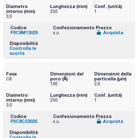
Diametro
Lunghezza (mm)
Conf. (unità)
interno (mm)
250
1
3,0
Codice
Confezionamento
Prezzo
P0C8M13025
Acquista
x u.
Disponibilità
Controlla le
scorte
Fase
Dimensioni del
Dimensioni della
poro (Å)
particella (μm)
C8
100
2,6
Diametro
Lunghezza (mm)
Conf. (unità)
interno (mm)
250
1
3,0
Codice
Confezionamento
Prezzo
P0C8C23025
Acquista
x u.
Disponibilità
Controlla le