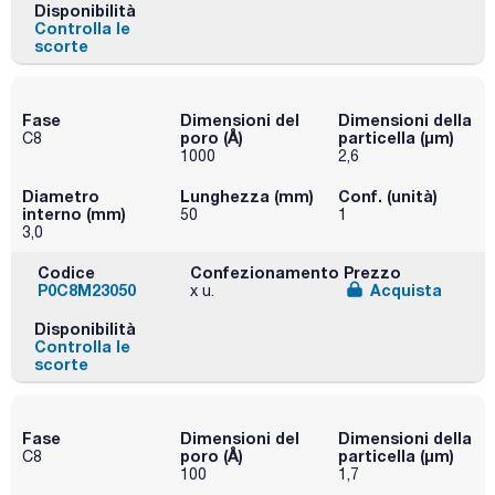
Disponibilità
Controlla le
scorte
Fase
Dimensioni del
Dimensioni della
poro (Å)
particella (μm)
C8
1000
2,6
Diametro
Lunghezza (mm)
Conf. (unità)
interno (mm)
50
1
3,0
Codice
Confezionamento
Prezzo
P0C8M23050
Acquista
x u.
Disponibilità
Controlla le
scorte
Fase
Dimensioni del
Dimensioni della
poro (Å)
particella (μm)
C8
100
1,7