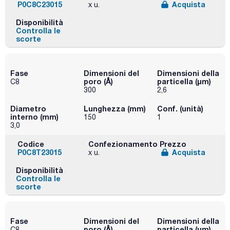
P0C8C23015
Acquista
x u.
Disponibilità
Controlla le
scorte
Fase
Dimensioni del
Dimensioni della
poro (Å)
particella (μm)
C8
300
2,6
Diametro
Lunghezza (mm)
Conf. (unità)
interno (mm)
150
1
3,0
Codice
Confezionamento
Prezzo
P0C8T23015
Acquista
x u.
Disponibilità
Controlla le
scorte
Fase
Dimensioni del
Dimensioni della
poro (Å)
particella (μm)
C8