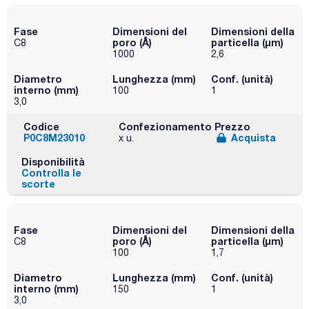
Fase
Dimensioni del
Dimensioni della
poro (Å)
particella (μm)
C8
1000
2,6
Diametro
Lunghezza (mm)
Conf. (unità)
interno (mm)
100
1
3,0
Codice
Confezionamento
Prezzo
P0C8M23010
Acquista
x u.
Disponibilità
Controlla le
scorte
Fase
Dimensioni del
Dimensioni della
poro (Å)
particella (μm)
C8
100
1,7
Diametro
Lunghezza (mm)
Conf. (unità)
interno (mm)
150
1
3,0