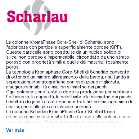
Le colonne KromaPhase Core-Shell di Scharlau sono
fabbricate con particelle superficialmente porose (SPP).
Queste particelle sono costituite da un nucleo solido di
silice, non poroso e impermeabile, circondato da uno strato
poroso con proprietà simili a quelle dei materiali totalmente
porosi.
La tecnologia Kromaphase Core-Shell di Scharlab consente
di ottenere un minore allargamento della banda, risultando in
separazioni cromatografiche con risoluzione migliorata,
maggiore sensibilità e migliori simmetrie dei picchi.
Ogni colonna viene testata dopo la produzione per verificare
l'efficienza, la capacità, la selettività e la simmetria dei picchi.
I risultati di questo test sono mostrati nel cromatogramma di
analisi, che è allegato a ciascuna colonna.
Le colonne Scharlau KromaPhase Core-Shell offrono
un'ampia gamma di possibilità. Il catalogo delle colonne core-
shell include oltre 200 colonne e precolonne con diverse
funzionalizzazioni della silice, diametri interni e dimensioni.
Ver más