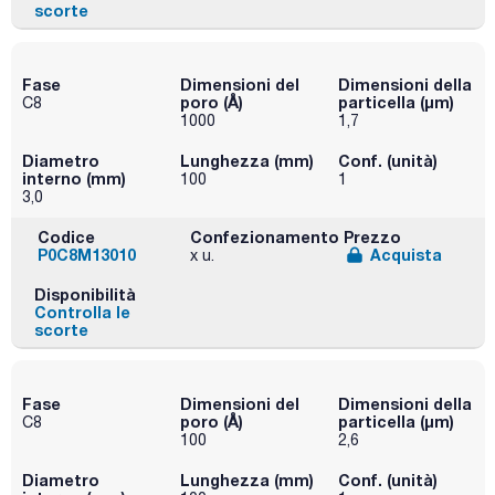
scorte
Fase
Dimensioni del
Dimensioni della
poro (Å)
particella (μm)
C8
1000
1,7
Diametro
Lunghezza (mm)
Conf. (unità)
interno (mm)
100
1
3,0
Codice
Confezionamento
Prezzo
P0C8M13010
Acquista
x u.
Disponibilità
Controlla le
scorte
Fase
Dimensioni del
Dimensioni della
poro (Å)
particella (μm)
C8
100
2,6
Diametro
Lunghezza (mm)
Conf. (unità)