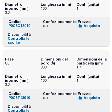
Diametro
Lunghezza (mm)
Conf. (unità)
interno (mm)
100
1
3,0
Codice
Confezionamento
Prezzo
P0C8C13010
Acquista
x u.
Disponibilità
Controlla le
scorte
Fase
Dimensioni del
Dimensioni della
poro (Å)
particella (μm)
C8
300
1,7
Diametro
Lunghezza (mm)
Conf. (unità)
interno (mm)
100
1
3,0
Codice
Confezionamento
Prezzo
P0C8T13010
Acquista
x u.
Disponibilità
Controlla le