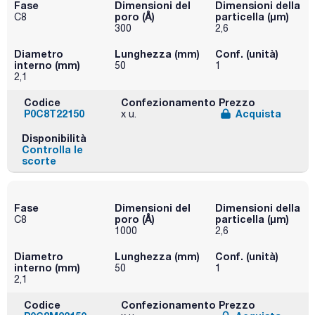
Fase
Dimensioni del
Dimensioni della
poro (Å)
particella (μm)
C8
300
2,6
Diametro
Lunghezza (mm)
Conf. (unità)
interno (mm)
50
1
2,1
Codice
Confezionamento
Prezzo
P0C8T22150
Acquista
x u.
Disponibilità
Controlla le
scorte
Fase
Dimensioni del
Dimensioni della
poro (Å)
particella (μm)
C8
1000
2,6
Diametro
Lunghezza (mm)
Conf. (unità)
interno (mm)
50
1
2,1
Codice
Confezionamento
Prezzo