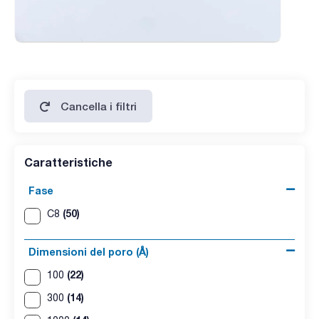
Cancella i filtri
Caratteristiche
Fase
(50)
C8
Dimensioni del poro (Å)
(22)
100
(14)
300