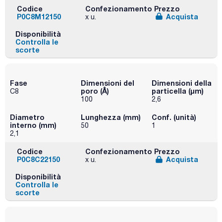
Codice
Confezionamento
Prezzo
P0C8M12150
Acquista
x u.
Disponibilità
Controlla le
scorte
Fase
Dimensioni del
Dimensioni della
poro (Å)
particella (μm)
C8
100
2,6
Diametro
Lunghezza (mm)
Conf. (unità)
interno (mm)
50
1
2,1
Codice
Confezionamento
Prezzo
P0C8C22150
Acquista
x u.
Disponibilità
Controlla le
scorte