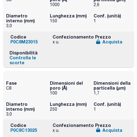
1000
2,6
Diametro
Lunghezza (mm)
Conf. (unità)
interno (mm)
150
1
3,0
Codice
Confezionamento
Prezzo
P0C8M23015
Acquista
x u.
Disponibilità
Controlla le
scorte
Fase
Dimensioni del
Dimensioni della
poro (Å)
particella (μm)
C8
100
1,7
Diametro
Lunghezza (mm)
Conf. (unità)
interno (mm)
250
1
3,0
Codice
Confezionamento
Prezzo
P0C8C13025
Acquista
x u.