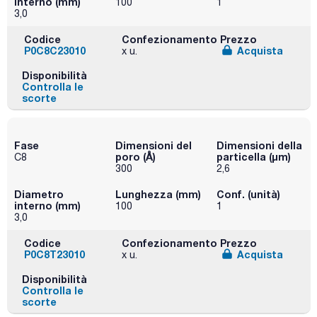
interno (mm)
100
1
3,0
Codice
Confezionamento
Prezzo
P0C8C23010
Acquista
x u.
Disponibilità
Controlla le
scorte
Fase
Dimensioni del
Dimensioni della
poro (Å)
particella (μm)
C8
300
2,6
Diametro
Lunghezza (mm)
Conf. (unità)
interno (mm)
100
1
3,0
Codice
Confezionamento
Prezzo
P0C8T23010
Acquista
x u.
Disponibilità
Controlla le
scorte