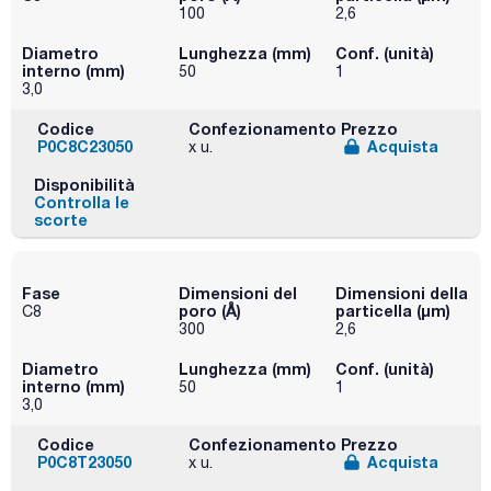
100
2,6
Diametro
Lunghezza (mm)
Conf. (unità)
interno (mm)
50
1
3,0
Codice
Confezionamento
Prezzo
P0C8C23050
Acquista
x u.
Disponibilità
Controlla le
scorte
Fase
Dimensioni del
Dimensioni della
poro (Å)
particella (μm)
C8
300
2,6
Diametro
Lunghezza (mm)
Conf. (unità)
interno (mm)
50
1
3,0
Codice
Confezionamento
Prezzo
P0C8T23050
Acquista
x u.