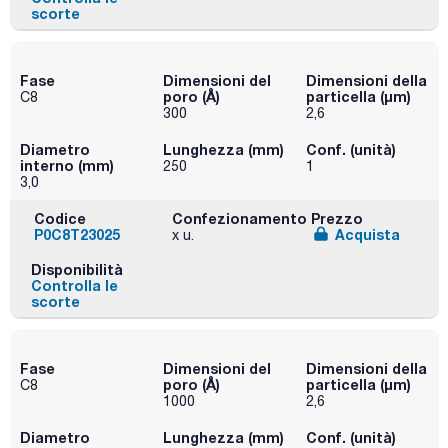
scorte
Fase
Dimensioni del
Dimensioni della
poro (Å)
particella (μm)
C8
300
2,6
Diametro
Lunghezza (mm)
Conf. (unità)
interno (mm)
250
1
3,0
Codice
Confezionamento
Prezzo
P0C8T23025
Acquista
x u.
Disponibilità
Controlla le
scorte
Fase
Dimensioni del
Dimensioni della
poro (Å)
particella (μm)
C8
1000
2,6
Diametro
Lunghezza (mm)
Conf. (unità)