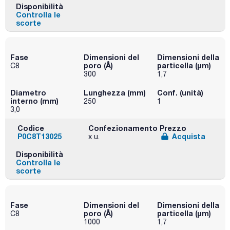
Disponibilità
Controlla le
scorte
Fase
Dimensioni del
Dimensioni della
poro (Å)
particella (μm)
C8
300
1,7
Diametro
Lunghezza (mm)
Conf. (unità)
interno (mm)
250
1
3,0
Codice
Confezionamento
Prezzo
P0C8T13025
Acquista
x u.
Disponibilità
Controlla le
scorte
Fase
Dimensioni del
Dimensioni della
poro (Å)
particella (μm)
C8
1000
1,7