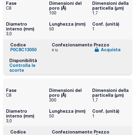
Fase
Dimensioni del
Dimensioni della
poro (Å)
particella (μm)
C8
100
1,7
Diametro
Lunghezza (mm)
Conf. (unità)
interno (mm)
50
1
3,0
Codice
Confezionamento
Prezzo
P0C8C13050
Acquista
x u.
Disponibilità
Controlla le
scorte
Fase
Dimensioni del
Dimensioni della
poro (Å)
particella (μm)
C8
300
1,7
Diametro
Lunghezza (mm)
Conf. (unità)
interno (mm)
50
1
3,0
Codice
Confezionamento
Prezzo