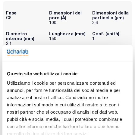
Fase
Dimensioni del
Dimensioni della
poro (Å)
particella (μm)
C8
100
2,6
Diametro
Lunghezza (mm)
Conf. (unità)
interno (mm)
150
1
2,1
Codice
Confezionamento
Prezzo
P0C8C22115
Acquista
x u.
Disponibilità
Questo sito web utilizza i cookie
Controlla le
scorte
Utilizziamo i cookie per personalizzare contenuti ed
annunci, per fornire funzionalità dei social media e per
analizzare il nostro traffico. Condividiamo inoltre
Fase
Dimensioni del
Dimensioni della
poro (Å)
particella (μm)
C8
informazioni sul modo in cui utilizzi il nostro sito con i
300
2,6
nostri partner che si occupano di analisi dei dati web,
pubblicità e social media, i quali potrebbero combinarle
Diametro
Lunghezza (mm)
Conf. (unità)
interno (mm)
150
1
con altre informazioni che hai fornito loro o che hanno
2,1
raccolto dal tuo utilizzo dei loro servizi.