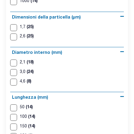
(14)
1000
Dimensioni della particella (μm)
(25)
1,7
(25)
2,6
Diametro interno (mm)
(18)
2,1
(24)
3,0
(8)
4,6
Lunghezza (mm)
(14)
50
(14)
100
(14)
150