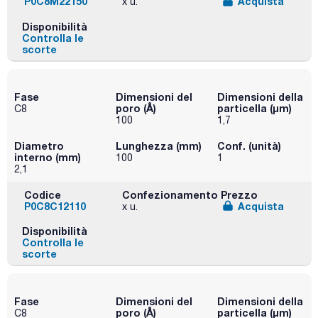
P0C8M22150
Acquista
x u.
Disponibilità
Controlla le
scorte
Fase
Dimensioni del
Dimensioni della
poro (Å)
particella (μm)
C8
100
1,7
Diametro
Lunghezza (mm)
Conf. (unità)
interno (mm)
100
1
2,1
Codice
Confezionamento
Prezzo
P0C8C12110
Acquista
x u.
Disponibilità
Controlla le
scorte
Fase
Dimensioni del
Dimensioni della
poro (Å)
particella (μm)
C8