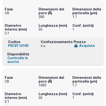
Fase
Dimensioni del
Dimensioni della
poro (Å)
particella (μm)
C8
300
1,7
Diametro
Lunghezza (mm)
Conf. (unità)
interno (mm)
50
1
2,1
Codice
Confezionamento
Prezzo
P0C8T12150
Acquista
x u.
Disponibilità
Controlla le
scorte
Fase
Dimensioni del
Dimensioni della
poro (Å)
particella (μm)
C8
1000
1,7
Diametro
Lunghezza (mm)
Conf. (unità)
interno (mm)
50
1
2,1