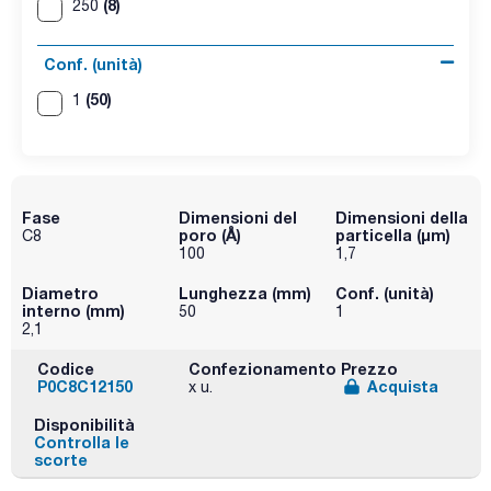
(8)
250
Conf. (unità)
(50)
1
Fase
Dimensioni del
Dimensioni della
poro (Å)
particella (μm)
C8
100
1,7
Diametro
Lunghezza (mm)
Conf. (unità)
interno (mm)
50
1
2,1
Codice
Confezionamento
Prezzo
P0C8C12150
Acquista
x u.
Disponibilità
Controlla le
scorte