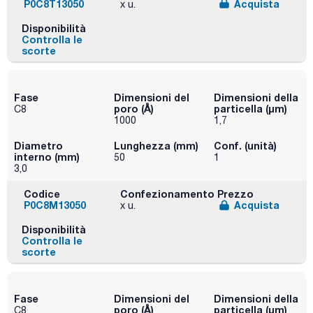
P0C8T13050
Acquista
x u.
Disponibilità
Controlla le
scorte
Fase
Dimensioni del
Dimensioni della
poro (Å)
particella (μm)
C8
1000
1,7
Diametro
Lunghezza (mm)
Conf. (unità)
interno (mm)
50
1
3,0
Codice
Confezionamento
Prezzo
P0C8M13050
Acquista
x u.
Disponibilità
Controlla le
scorte
Fase
Dimensioni del
Dimensioni della
poro (Å)
particella (μm)
C8