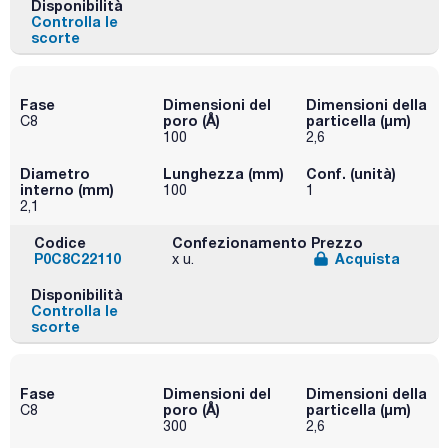
Disponibilità
Controlla le
scorte
Fase
Dimensioni del
Dimensioni della
poro (Å)
particella (μm)
C8
100
2,6
Diametro
Lunghezza (mm)
Conf. (unità)
interno (mm)
100
1
2,1
Codice
Confezionamento
Prezzo
P0C8C22110
Acquista
x u.
Disponibilità
Controlla le
scorte
Fase
Dimensioni del
Dimensioni della
poro (Å)
particella (μm)
C8
300
2,6