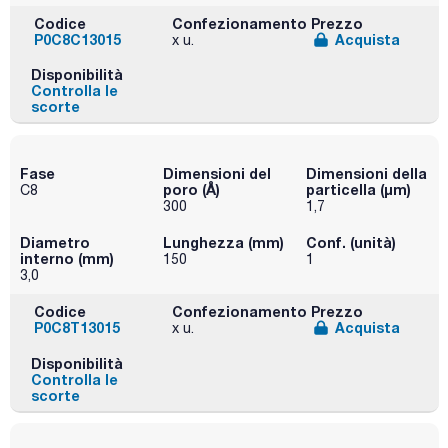
Codice
Confezionamento
Prezzo
P0C8C13015
Acquista
x u.
Disponibilità
Controlla le
scorte
Fase
Dimensioni del
Dimensioni della
poro (Å)
particella (μm)
C8
300
1,7
Diametro
Lunghezza (mm)
Conf. (unità)
interno (mm)
150
1
3,0
Codice
Confezionamento
Prezzo
P0C8T13015
Acquista
x u.
Disponibilità
Controlla le
scorte