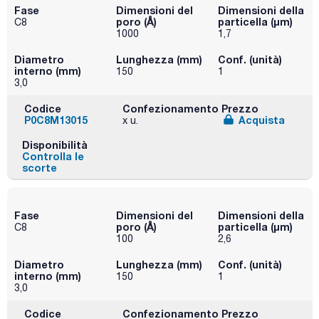
Fase
Dimensioni del
Dimensioni della
poro (Å)
particella (μm)
C8
1000
1,7
Diametro
Lunghezza (mm)
Conf. (unità)
interno (mm)
150
1
3,0
Codice
Confezionamento
Prezzo
P0C8M13015
Acquista
x u.
Disponibilità
Controlla le
scorte
Fase
Dimensioni del
Dimensioni della
poro (Å)
particella (μm)
C8
100
2,6
Diametro
Lunghezza (mm)
Conf. (unità)
interno (mm)
150
1
3,0
Codice
Confezionamento
Prezzo