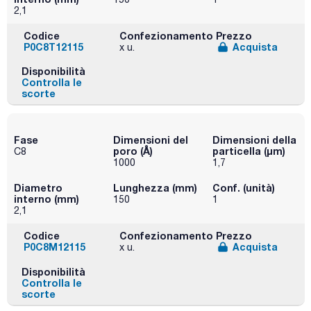
2,1
Codice
Confezionamento
Prezzo
P0C8T12115
Acquista
x u.
Disponibilità
Controlla le
scorte
Fase
Dimensioni del
Dimensioni della
poro (Å)
particella (μm)
C8
1000
1,7
Diametro
Lunghezza (mm)
Conf. (unità)
interno (mm)
150
1
2,1
Codice
Confezionamento
Prezzo
P0C8M12115
Acquista
x u.
Disponibilità
Controlla le
scorte