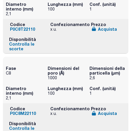
Diametro
Lunghezza (mm)
Conf. (unità)
interno (mm)
100
1
2,1
Codice
Confezionamento
Prezzo
P0C8T22110
Acquista
x u.
Disponibilità
Controlla le
scorte
Fase
Dimensioni del
Dimensioni della
poro (Å)
particella (μm)
C8
1000
2,6
Diametro
Lunghezza (mm)
Conf. (unità)
interno (mm)
100
1
2,1
Codice
Confezionamento
Prezzo
P0C8M22110
Acquista
x u.
Disponibilità
Controlla le