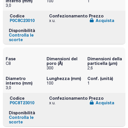
interno (mm)
100
1
3,0
Codice
Confezionamento
Prezzo
P0C8C23010
Acquista
x u.
Disponibilità
Controlla le
scorte
Fase
Dimensioni del
Dimensioni della
poro (Å)
particella (μm)
C8
300
2,6
Diametro
Lunghezza (mm)
Conf. (unità)
interno (mm)
100
1
3,0
Codice
Confezionamento
Prezzo
P0C8T23010
Acquista
x u.
Disponibilità
Controlla le
scorte