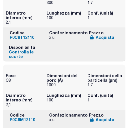
300
1,7
Diametro
Lunghezza (mm)
Conf. (unità)
interno (mm)
100
1
2,1
Codice
Confezionamento
Prezzo
P0C8T12110
Acquista
x u.
Disponibilità
Controlla le
scorte
Fase
Dimensioni del
Dimensioni della
poro (Å)
particella (μm)
C8
1000
1,7
Diametro
Lunghezza (mm)
Conf. (unità)
interno (mm)
100
1
2,1
Codice
Confezionamento
Prezzo
P0C8M12110
Acquista
x u.