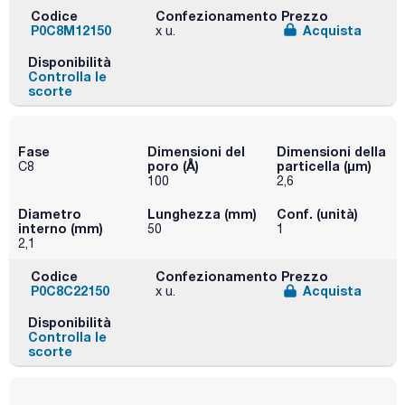
Codice
Confezionamento
Prezzo
P0C8M12150
Acquista
x u.
Disponibilità
Controlla le
scorte
Fase
Dimensioni del
Dimensioni della
poro (Å)
particella (μm)
C8
100
2,6
Diametro
Lunghezza (mm)
Conf. (unità)
interno (mm)
50
1
2,1
Codice
Confezionamento
Prezzo
P0C8C22150
Acquista
x u.
Disponibilità
Controlla le
scorte