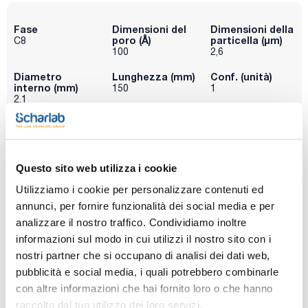
Fase
Dimensioni del
Dimensioni della
poro (Å)
particella (μm)
C8
100
2,6
Diametro
Lunghezza (mm)
Conf. (unità)
interno (mm)
150
1
2,1
Codice
Confezionamento
Prezzo
P0C8C22115
Acquista
x u.
Disponibilità
Questo sito web utilizza i cookie
Controlla le
scorte
Utilizziamo i cookie per personalizzare contenuti ed
annunci, per fornire funzionalità dei social media e per
analizzare il nostro traffico. Condividiamo inoltre
Fase
Dimensioni del
Dimensioni della
poro (Å)
particella (μm)
C8
informazioni sul modo in cui utilizzi il nostro sito con i
300
2,6
nostri partner che si occupano di analisi dei dati web,
pubblicità e social media, i quali potrebbero combinarle
Diametro
Lunghezza (mm)
Conf. (unità)
interno (mm)
150
1
con altre informazioni che hai fornito loro o che hanno
2,1
raccolto dal tuo utilizzo dei loro servizi.