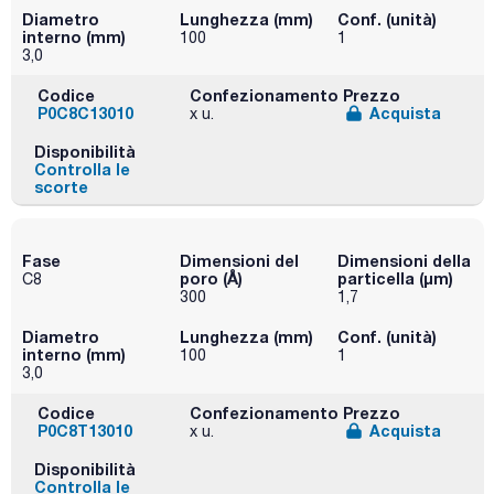
Diametro
Lunghezza (mm)
Conf. (unità)
interno (mm)
100
1
3,0
Codice
Confezionamento
Prezzo
P0C8C13010
Acquista
x u.
Disponibilità
Controlla le
scorte
Fase
Dimensioni del
Dimensioni della
poro (Å)
particella (μm)
C8
300
1,7
Diametro
Lunghezza (mm)
Conf. (unità)
interno (mm)
100
1
3,0
Codice
Confezionamento
Prezzo
P0C8T13010
Acquista
x u.
Disponibilità
Controlla le