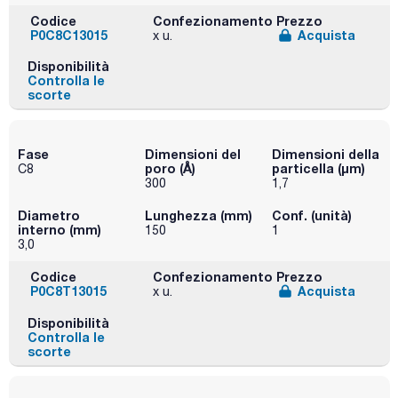
Codice
Confezionamento
Prezzo
P0C8C13015
Acquista
x u.
Disponibilità
Controlla le
scorte
Fase
Dimensioni del
Dimensioni della
poro (Å)
particella (μm)
C8
300
1,7
Diametro
Lunghezza (mm)
Conf. (unità)
interno (mm)
150
1
3,0
Codice
Confezionamento
Prezzo
P0C8T13015
Acquista
x u.
Disponibilità
Controlla le
scorte