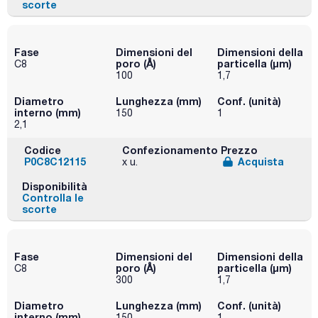
scorte
Fase
Dimensioni del
Dimensioni della
poro (Å)
particella (μm)
C8
100
1,7
Diametro
Lunghezza (mm)
Conf. (unità)
interno (mm)
150
1
2,1
Codice
Confezionamento
Prezzo
P0C8C12115
Acquista
x u.
Disponibilità
Controlla le
scorte
Fase
Dimensioni del
Dimensioni della
poro (Å)
particella (μm)
C8
300
1,7
Diametro
Lunghezza (mm)
Conf. (unità)
interno (mm)
150
1