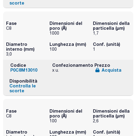
scorte
Fase
Dimensioni del
Dimensioni della
poro (Å)
particella (μm)
C8
1000
1,7
Diametro
Lunghezza (mm)
Conf. (unità)
interno (mm)
100
1
3,0
Codice
Confezionamento
Prezzo
P0C8M13010
Acquista
x u.
Disponibilità
Controlla le
scorte
Fase
Dimensioni del
Dimensioni della
poro (Å)
particella (μm)
C8
100
2,6
Diametro
Lunghezza (mm)
Conf. (unità)