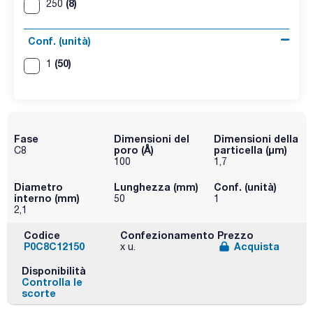
(8)
250
Conf. (unità)
(50)
1
Fase
Dimensioni del
Dimensioni della
poro (Å)
particella (μm)
C8
100
1,7
Diametro
Lunghezza (mm)
Conf. (unità)
interno (mm)
50
1
2,1
Codice
Confezionamento
Prezzo
P0C8C12150
Acquista
x u.
Disponibilità
Controlla le
scorte