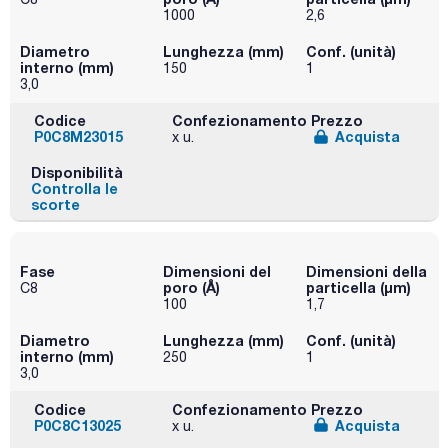
1000
2,6
Diametro
Lunghezza (mm)
Conf. (unità)
interno (mm)
150
1
3,0
Codice
Confezionamento
Prezzo
P0C8M23015
Acquista
x u.
Disponibilità
Controlla le
scorte
Fase
Dimensioni del
Dimensioni della
poro (Å)
particella (μm)
C8
100
1,7
Diametro
Lunghezza (mm)
Conf. (unità)
interno (mm)
250
1
3,0
Codice
Confezionamento
Prezzo
P0C8C13025
Acquista
x u.