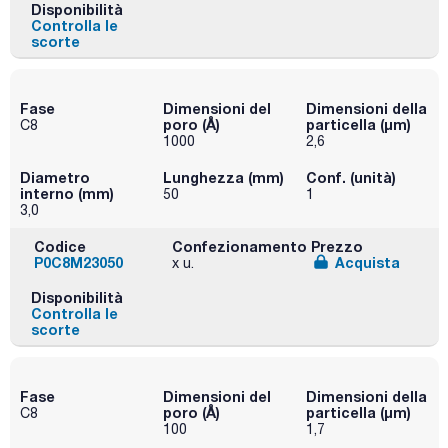
Disponibilità
Controlla le
scorte
Fase
Dimensioni del
Dimensioni della
poro (Å)
particella (μm)
C8
1000
2,6
Diametro
Lunghezza (mm)
Conf. (unità)
interno (mm)
50
1
3,0
Codice
Confezionamento
Prezzo
P0C8M23050
Acquista
x u.
Disponibilità
Controlla le
scorte
Fase
Dimensioni del
Dimensioni della
poro (Å)
particella (μm)
C8
100
1,7