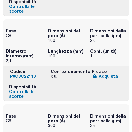
Disponibilità
Controlla le
scorte
Fase
Dimensioni del
Dimensioni della
poro (Å)
particella (μm)
C8
100
2,6
Diametro
Lunghezza (mm)
Conf. (unità)
interno (mm)
100
1
2,1
Codice
Confezionamento
Prezzo
P0C8C22110
Acquista
x u.
Disponibilità
Controlla le
scorte
Fase
Dimensioni del
Dimensioni della
poro (Å)
particella (μm)
C8
300
2,6