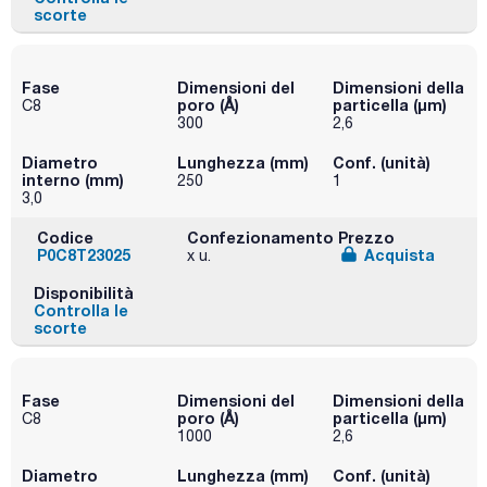
scorte
Fase
Dimensioni del
Dimensioni della
poro (Å)
particella (μm)
C8
300
2,6
Diametro
Lunghezza (mm)
Conf. (unità)
interno (mm)
250
1
3,0
Codice
Confezionamento
Prezzo
P0C8T23025
Acquista
x u.
Disponibilità
Controlla le
scorte
Fase
Dimensioni del
Dimensioni della
poro (Å)
particella (μm)
C8
1000
2,6
Diametro
Lunghezza (mm)
Conf. (unità)