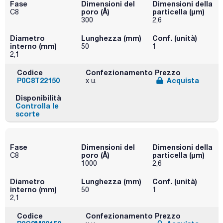
Fase
Dimensioni del
Dimensioni della
poro (Å)
particella (μm)
C8
300
2,6
Diametro
Lunghezza (mm)
Conf. (unità)
interno (mm)
50
1
2,1
Codice
Confezionamento
Prezzo
P0C8T22150
Acquista
x u.
Disponibilità
Controlla le
scorte
Fase
Dimensioni del
Dimensioni della
poro (Å)
particella (μm)
C8
1000
2,6
Diametro
Lunghezza (mm)
Conf. (unità)
interno (mm)
50
1
2,1
Codice
Confezionamento
Prezzo