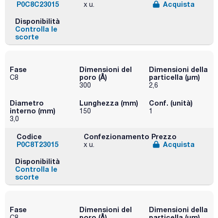
P0C8C23015
Acquista
x u.
Disponibilità
Controlla le
scorte
Fase
Dimensioni del
Dimensioni della
poro (Å)
particella (μm)
C8
300
2,6
Diametro
Lunghezza (mm)
Conf. (unità)
interno (mm)
150
1
3,0
Codice
Confezionamento
Prezzo
P0C8T23015
Acquista
x u.
Disponibilità
Controlla le
scorte
Fase
Dimensioni del
Dimensioni della
poro (Å)
particella (μm)
C8