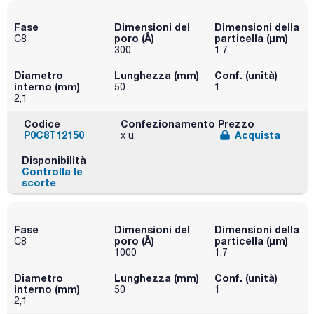
Fase
Dimensioni del
Dimensioni della
poro (Å)
particella (μm)
C8
300
1,7
Diametro
Lunghezza (mm)
Conf. (unità)
interno (mm)
50
1
2,1
Codice
Confezionamento
Prezzo
P0C8T12150
Acquista
x u.
Disponibilità
Controlla le
scorte
Fase
Dimensioni del
Dimensioni della
poro (Å)
particella (μm)
C8
1000
1,7
Diametro
Lunghezza (mm)
Conf. (unità)
interno (mm)
50
1
2,1