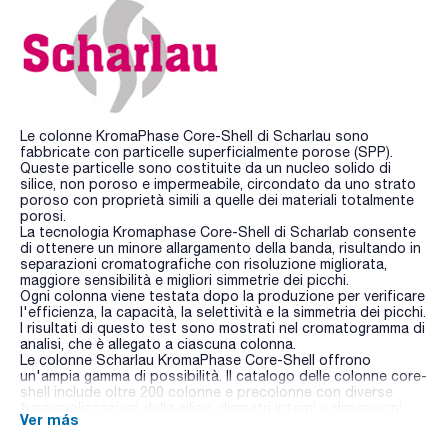
Le colonne KromaPhase Core-Shell di Scharlau sono
fabbricate con particelle superficialmente porose (SPP).
Queste particelle sono costituite da un nucleo solido di
silice, non poroso e impermeabile, circondato da uno strato
poroso con proprietà simili a quelle dei materiali totalmente
porosi.
La tecnologia Kromaphase Core-Shell di Scharlab consente
di ottenere un minore allargamento della banda, risultando in
separazioni cromatografiche con risoluzione migliorata,
maggiore sensibilità e migliori simmetrie dei picchi.
Ogni colonna viene testata dopo la produzione per verificare
l'efficienza, la capacità, la selettività e la simmetria dei picchi.
I risultati di questo test sono mostrati nel cromatogramma di
analisi, che è allegato a ciascuna colonna.
Le colonne Scharlau KromaPhase Core-Shell offrono
un'ampia gamma di possibilità. Il catalogo delle colonne core-
shell include oltre 200 colonne e precolonne con diverse
funzionalizzazioni della silice, diametri interni e dimensioni.
Ver más