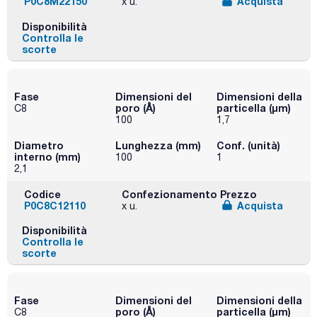
P0C8M22150
Acquista
x u.
Disponibilità
Controlla le
scorte
Fase
Dimensioni del
Dimensioni della
poro (Å)
particella (μm)
C8
100
1,7
Diametro
Lunghezza (mm)
Conf. (unità)
interno (mm)
100
1
2,1
Codice
Confezionamento
Prezzo
P0C8C12110
Acquista
x u.
Disponibilità
Controlla le
scorte
Fase
Dimensioni del
Dimensioni della
poro (Å)
particella (μm)
C8