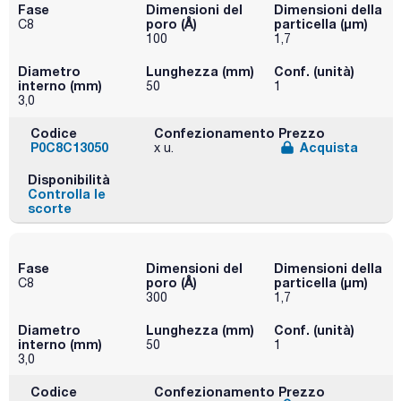
Fase
Dimensioni del
Dimensioni della
poro (Å)
particella (μm)
C8
100
1,7
Diametro
Lunghezza (mm)
Conf. (unità)
interno (mm)
50
1
3,0
Codice
Confezionamento
Prezzo
P0C8C13050
Acquista
x u.
Disponibilità
Controlla le
scorte
Fase
Dimensioni del
Dimensioni della
poro (Å)
particella (μm)
C8
300
1,7
Diametro
Lunghezza (mm)
Conf. (unità)
interno (mm)
50
1
3,0
Codice
Confezionamento
Prezzo