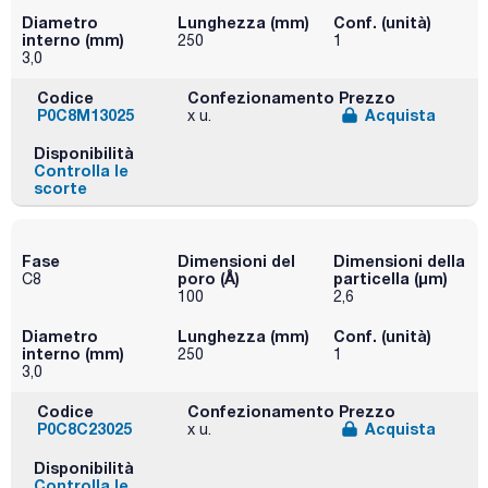
Diametro
Lunghezza (mm)
Conf. (unità)
interno (mm)
250
1
3,0
Codice
Confezionamento
Prezzo
P0C8M13025
Acquista
x u.
Disponibilità
Controlla le
scorte
Fase
Dimensioni del
Dimensioni della
poro (Å)
particella (μm)
C8
100
2,6
Diametro
Lunghezza (mm)
Conf. (unità)
interno (mm)
250
1
3,0
Codice
Confezionamento
Prezzo
P0C8C23025
Acquista
x u.
Disponibilità
Controlla le