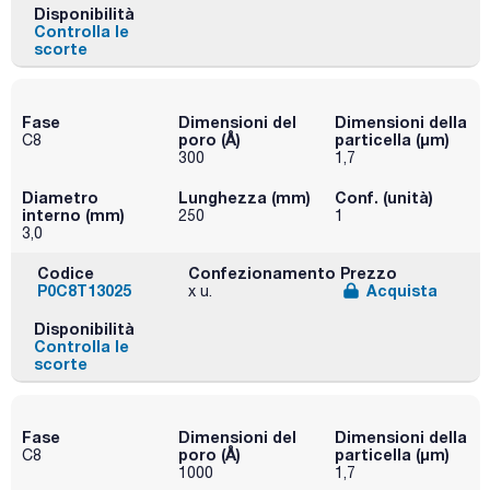
Disponibilità
Controlla le
scorte
Fase
Dimensioni del
Dimensioni della
poro (Å)
particella (μm)
C8
300
1,7
Diametro
Lunghezza (mm)
Conf. (unità)
interno (mm)
250
1
3,0
Codice
Confezionamento
Prezzo
P0C8T13025
Acquista
x u.
Disponibilità
Controlla le
scorte
Fase
Dimensioni del
Dimensioni della
poro (Å)
particella (μm)
C8
1000
1,7