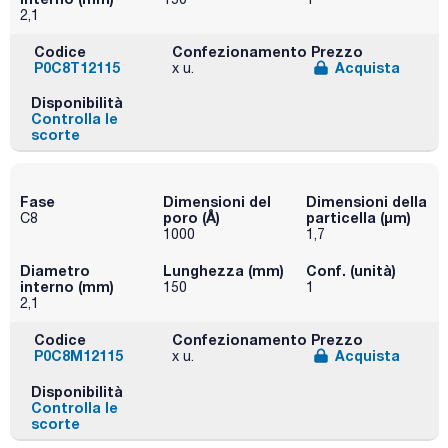
2,1
Codice
Confezionamento
Prezzo
P0C8T12115
Acquista
x u.
Disponibilità
Controlla le
scorte
Fase
Dimensioni del
Dimensioni della
poro (Å)
particella (μm)
C8
1000
1,7
Diametro
Lunghezza (mm)
Conf. (unità)
interno (mm)
150
1
2,1
Codice
Confezionamento
Prezzo
P0C8M12115
Acquista
x u.
Disponibilità
Controlla le
scorte