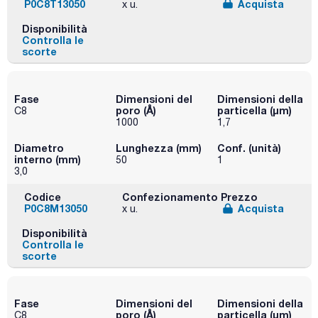
P0C8T13050
Acquista
x u.
Disponibilità
Controlla le
scorte
Fase
Dimensioni del
Dimensioni della
poro (Å)
particella (μm)
C8
1000
1,7
Diametro
Lunghezza (mm)
Conf. (unità)
interno (mm)
50
1
3,0
Codice
Confezionamento
Prezzo
P0C8M13050
Acquista
x u.
Disponibilità
Controlla le
scorte
Fase
Dimensioni del
Dimensioni della
poro (Å)
particella (μm)
C8