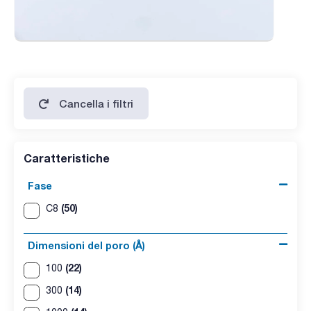
Cancella i filtri
Caratteristiche
Fase
(50)
C8
Dimensioni del poro (Å)
(22)
100
(14)
300