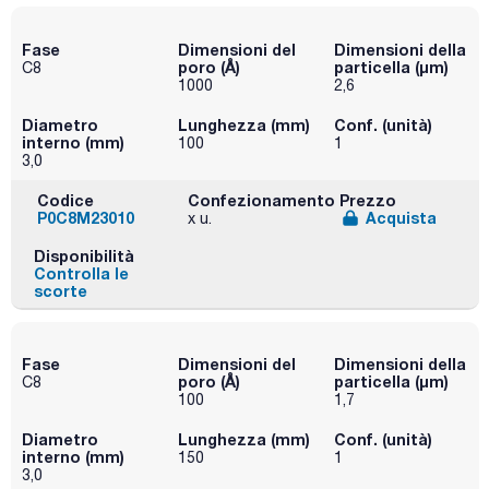
Fase
Dimensioni del
Dimensioni della
poro (Å)
particella (μm)
C8
1000
2,6
Diametro
Lunghezza (mm)
Conf. (unità)
interno (mm)
100
1
3,0
Codice
Confezionamento
Prezzo
P0C8M23010
Acquista
x u.
Disponibilità
Controlla le
scorte
Fase
Dimensioni del
Dimensioni della
poro (Å)
particella (μm)
C8
100
1,7
Diametro
Lunghezza (mm)
Conf. (unità)
interno (mm)
150
1
3,0