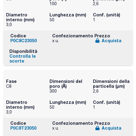
100
2,6
Diametro
Lunghezza (mm)
Conf. (unità)
interno (mm)
50
1
3,0
Codice
Confezionamento
Prezzo
P0C8C23050
Acquista
x u.
Disponibilità
Controlla le
scorte
Fase
Dimensioni del
Dimensioni della
poro (Å)
particella (μm)
C8
300
2,6
Diametro
Lunghezza (mm)
Conf. (unità)
interno (mm)
50
1
3,0
Codice
Confezionamento
Prezzo
P0C8T23050
Acquista
x u.