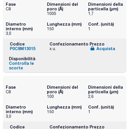
Fase
Dimensioni del
Dimensioni della
poro (Å)
particella (μm)
C8
1000
1,7
Diametro
Lunghezza (mm)
Conf. (unità)
interno (mm)
150
1
3,0
Codice
Confezionamento
Prezzo
P0C8M13015
Acquista
x u.
Disponibilità
Controlla le
scorte
Fase
Dimensioni del
Dimensioni della
poro (Å)
particella (μm)
C8
100
2,6
Diametro
Lunghezza (mm)
Conf. (unità)
interno (mm)
150
1
3,0
Codice
Confezionamento
Prezzo