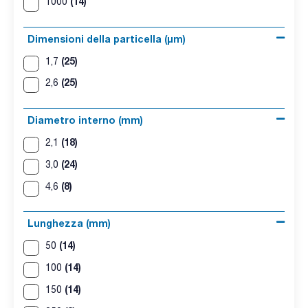
(14)
1000
Dimensioni della particella (μm)
(25)
1,7
(25)
2,6
Diametro interno (mm)
(18)
2,1
(24)
3,0
(8)
4,6
Lunghezza (mm)
(14)
50
(14)
100
(14)
150