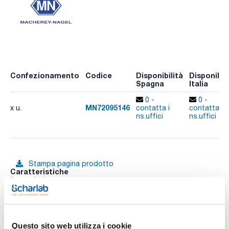
Confezionamento
Codice
Disponibilità
Disponibili
Spagna
Italia
0 -
0 -
MN72095146
x u.
contatta i
contatta i
ns.uffici
ns.uffici
Stampa pagina prodotto
Caratteristiche
Fase : C18
Dimensioni della particella (μm) : 7
Dimensioni del poro (Å) : 100
Lunghezza (mm) : 125
Vedi di più
Diametro interno (mm) : 4,6
Conf. (unità) : 1
Questo sito web utilizza i cookie