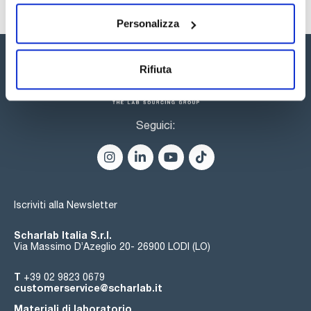
un'ampia gamma di possibilità. Il catalogo delle colonne core-
shell include oltre 200 colonne e precolonne con diverse
funzionalizzazioni della silice, diametri interni e dimensioni.
Personalizza
Rifiuta
Seguici:
Iscriviti alla Newsletter
Scharlab Italia S.r.l.
Via Massimo D’Azeglio 20- 26900 LODI (LO)
T
+39 02 9823 0679
customerservice@scharlab.it
Materiali di laboratorio