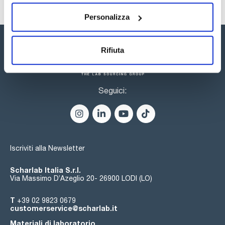
un'ampia gamma di possibilità. Il catalogo delle colonne core-
shell include oltre 200 colonne e precolonne con diverse
funzionalizzazioni della silice, diametri interni e dimensioni.
Personalizza
Rifiuta
Seguici:
Iscriviti alla Newsletter
Scharlab Italia S.r.l.
Via Massimo D’Azeglio 20- 26900 LODI (LO)
T
+39 02 9823 0679
customerservice@scharlab.it
Materiali di laboratorio