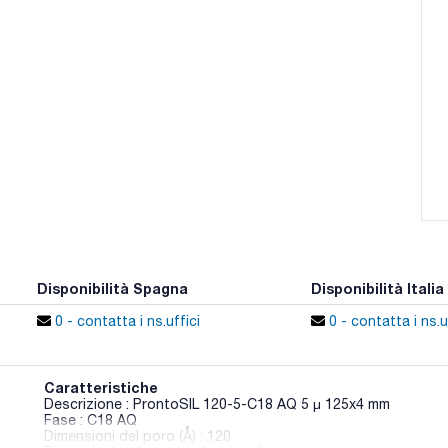
Disponibilità Spagna
Disponibilità Italia
0 - contatta i ns.uffici
0 - contatta i ns.u
Caratteristiche
Descrizione : ProntoSIL 120-5-C18 AQ 5 µ 125x4 mm
Fase : C18 AQ
Dimensioni del poro (Å) : 120