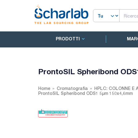
PRODOTTI
MAR
ProntoSIL Spheribond OD
Home
Cromatografia
HPLC: COLONNE E 
ProntoSIL Spheribond ODS1 5µm 150x4,6mm