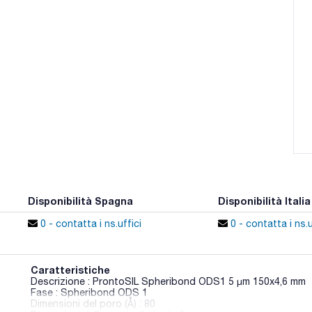
Disponibilità Spagna
Disponibilità Italia
0 - contatta i ns.uffici
0 - contatta i ns.u
Caratteristiche
Descrizione : ProntoSIL Spheribond ODS1 5 µm 150x4,6 mm
Fase : Spheribond ODS 1
Dimensioni del poro (Å) : 80