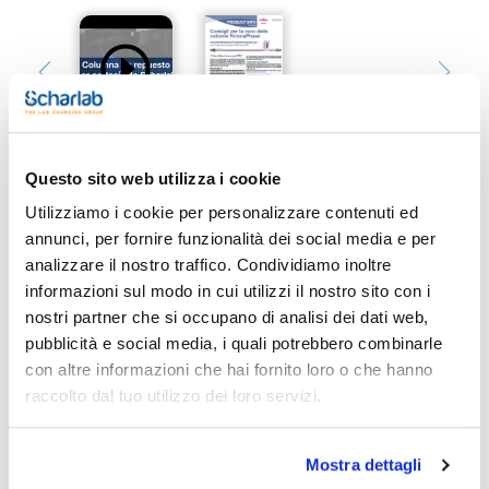
Questo sito web utilizza i cookie
Utilizziamo i cookie per personalizzare contenuti ed
Stampa pagina prodotto
annunci, per fornire funzionalità dei social media e per
Caratteristiche
analizzare il nostro traffico. Condividiamo inoltre
Fase : SIL
Dimensioni della particella (μm) : 3,5
informazioni sul modo in cui utilizzi il nostro sito con i
Dimensioni del poro (Å) : 100
nostri partner che si occupano di analisi dei dati web,
Lunghezza (mm) : 150
Vedi di più
Diametro interno (mm) : 4
pubblicità e social media, i quali potrebbero combinarle
Conf. (unità) : 1
con altre informazioni che hai fornito loro o che hanno
KromaPhase è basata su una silice sferica ultra pura di alta
raccolto dal tuo utilizzo dei loro servizi.
qualità che da un'alta riporoducibilità e stabilità chimica
usando silani monofunzionali e un end-capping totale.
Documentazione tecnica
Può passare da KromaSil a KromaPhase senza cambiare il
metodo. Per garantire la riproducibilità da lotto a lotto, ogni
Mostra dettagli
lotto viene controllato in modo specifico.
TDS / Scheda tecnica
COA