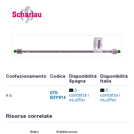
Confezionamento
Codice
Disponibilità
Disponibilità
P
Spagna
Italia
p
0 -
0 -
070-
x u.
contatta i
contatta i
B2Y814
A
ns.uffici
ns.uffici
Risorse correlate
Video
Pubblicazioni