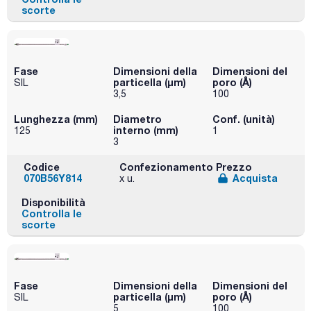
scorte
Fase
Dimensioni della
Dimensioni del
particella (μm)
poro (Å)
SIL
3,5
100
Lunghezza (mm)
Diametro
Conf. (unità)
interno (mm)
125
1
3
Codice
Confezionamento
Prezzo
070B56Y814
Acquista
x u.
Disponibilità
Controlla le
scorte
Fase
Dimensioni della
Dimensioni del
particella (μm)
poro (Å)
SIL
5
100