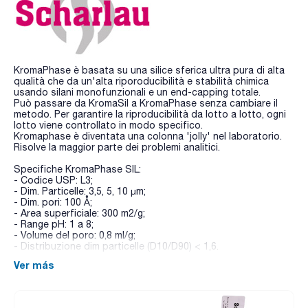
KromaPhase è basata su una silice sferica ultra pura di alta
qualità che da un'alta riporoducibilità e stabilità chimica
usando silani monofunzionali e un end-capping totale.
Può passare da KromaSil a KromaPhase senza cambiare il
metodo. Per garantire la riproducibilità da lotto a lotto, ogni
lotto viene controllato in modo specifico.
Kromaphase è diventata una colonna 'jolly' nel laboratorio.
Risolve la maggior parte dei problemi analitici.
Specifiche KromaPhase SIL:
- Codice USP: L3;
- Dim. Particelle: 3,5, 5, 10 µm;
- Dim. pori: 100 Å;
- Area superficiale: 300 m2/g;
- Range pH: 1 a 8;
- Volume del poro: 0,8 ml/g;
- Distribuzione dim particelle (D10/D90) < 1,6.
Ver más