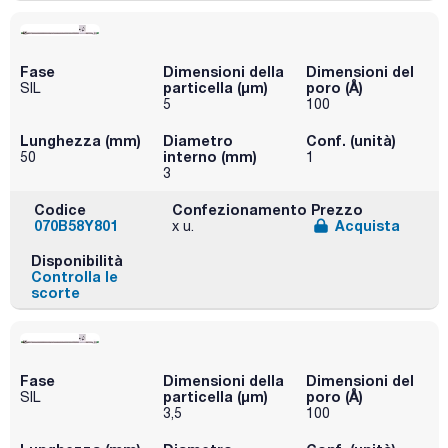
Fase
Dimensioni della
Dimensioni del
particella (μm)
poro (Å)
SIL
5
100
Lunghezza (mm)
Diametro
Conf. (unità)
interno (mm)
50
1
3
Codice
Confezionamento
Prezzo
070B58Y801
Acquista
x u.
Disponibilità
Controlla le
scorte
Fase
Dimensioni della
Dimensioni del
particella (μm)
poro (Å)
SIL
3,5
100