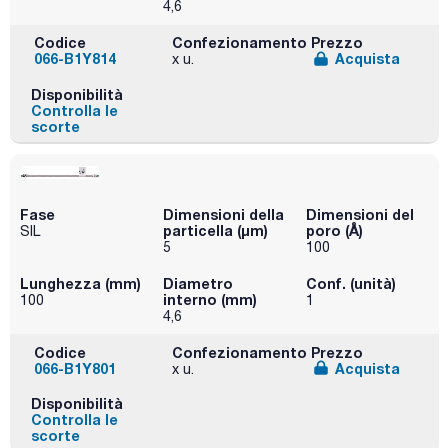
4,6
Codice
Confezionamento
Prezzo
066-B1Y814
Acquista
x u.
Disponibilità
Controlla le
scorte
Fase
Dimensioni della
Dimensioni del
particella (μm)
poro (Å)
SIL
5
100
Lunghezza (mm)
Diametro
Conf. (unità)
interno (mm)
100
1
4,6
Codice
Confezionamento
Prezzo
066-B1Y801
Acquista
x u.
Disponibilità
Controlla le
scorte