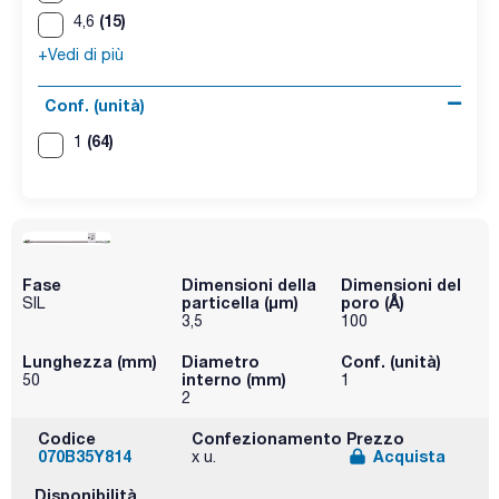
(15)
4,6
+Vedi di più
Conf. (unità)
(64)
1
Fase
Dimensioni della
Dimensioni del
particella (μm)
poro (Å)
SIL
3,5
100
Lunghezza (mm)
Diametro
Conf. (unità)
interno (mm)
50
1
2
Codice
Confezionamento
Prezzo
070B35Y814
Acquista
x u.
Disponibilità