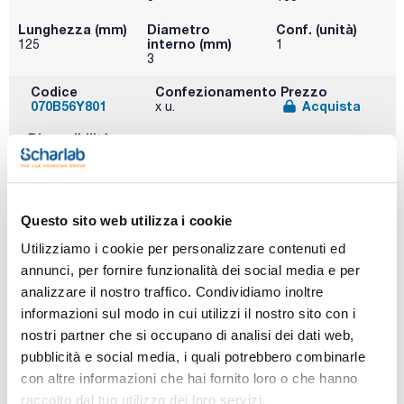
Lunghezza (mm)
Diametro
Conf. (unità)
interno (mm)
125
1
3
Codice
Confezionamento
Prezzo
070B56Y801
Acquista
x u.
Disponibilità
Controlla le
scorte
Questo sito web utilizza i cookie
Fase
Dimensioni della
Dimensioni del
Utilizziamo i cookie per personalizzare contenuti ed
particella (μm)
poro (Å)
SIL
annunci, per fornire funzionalità dei social media e per
3,5
100
analizzare il nostro traffico. Condividiamo inoltre
Lunghezza (mm)
Diametro
Conf. (unità)
informazioni sul modo in cui utilizzi il nostro sito con i
interno (mm)
150
1
nostri partner che si occupano di analisi dei dati web,
3
pubblicità e social media, i quali potrebbero combinarle
Codice
Confezionamento
Prezzo
con altre informazioni che hai fornito loro o che hanno
070B53Y814
Acquista
x u.
raccolto dal tuo utilizzo dei loro servizi.