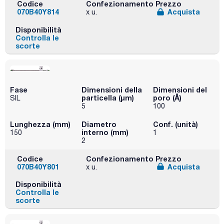
Codice
Confezionamento
Prezzo
070B40Y814
Acquista
x u.
Disponibilità
Controlla le
scorte
Fase
Dimensioni della
Dimensioni del
particella (μm)
poro (Å)
SIL
5
100
Lunghezza (mm)
Diametro
Conf. (unità)
interno (mm)
150
1
2
Codice
Confezionamento
Prezzo
070B40Y801
Acquista
x u.
Disponibilità
Controlla le
scorte