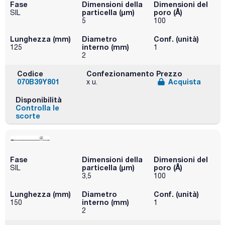
Fase
Dimensioni della
Dimensioni del
particella (μm)
poro (Å)
SIL
5
100
Lunghezza (mm)
Diametro
Conf. (unità)
interno (mm)
125
1
2
Codice
Confezionamento
Prezzo
070B39Y801
Acquista
x u.
Disponibilità
Controlla le
scorte
Fase
Dimensioni della
Dimensioni del
particella (μm)
poro (Å)
SIL
3,5
100
Lunghezza (mm)
Diametro
Conf. (unità)
interno (mm)
150
1
2