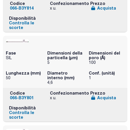
Codice
Confezionamento
Prezzo
066-B3Y814
Acquista
x u.
Disponibilità
Controlla le
scorte
Fase
Dimensioni della
Dimensioni del
particella (μm)
poro (Å)
SIL
5
100
Lunghezza (mm)
Diametro
Conf. (unità)
interno (mm)
50
1
4,6
Codice
Confezionamento
Prezzo
066-B3Y801
Acquista
x u.
Disponibilità
Controlla le
scorte