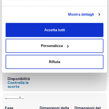
Disponibilità
Controlla le
scorte
Mostra dettagli
Accetta tutti
Fase
Dimensioni della
Dimensioni del
particella (μm)
poro (Å)
SIL
5
100
Personalizza
Lunghezza (mm)
Diametro
Conf. (unità)
interno (mm)
150
1
3
Rifiuta
Codice
Confezionamento
Prezzo
070B53Y801
Acquista
x u.
Disponibilità
Controlla le
scorte
Fase
Dimensioni della
Dimensioni del