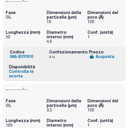
Fase
Dimensioni della
Dimensioni del
particella (μm)
poro (Å)
SIL
10
100
Lunghezza (mm)
Diametro
Conf. (unità)
interno (mm)
50
1
4,6
Codice
Confezionamento
Prezzo
066-B3Y810
Acquista
x u.
Disponibilità
Controlla le
scorte
Fase
Dimensioni della
Dimensioni del
particella (μm)
poro (Å)
SIL
3,5
100
Lunghezza (mm)
Diametro
Conf. (unità)
interno (mm)
100
1