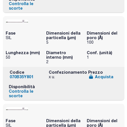
Controlla le
scorte
Fase
Dimensioni della
Dimensioni del
particella (μm)
poro (Å)
SIL
5
100
Lunghezza (mm)
Diametro
Conf. (unità)
interno (mm)
50
1
2
Codice
Confezionamento
Prezzo
070B35Y801
Acquista
x u.
Disponibilità
Controlla le
scorte
Fase
Dimensioni della
Dimensioni del
particella (μm)
poro (Å)
SIL