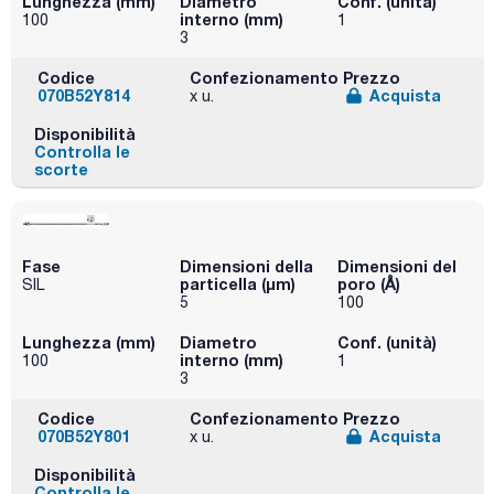
Lunghezza (mm)
Diametro
Conf. (unità)
interno (mm)
100
1
3
Codice
Confezionamento
Prezzo
070B52Y814
Acquista
x u.
Disponibilità
Controlla le
scorte
Fase
Dimensioni della
Dimensioni del
particella (μm)
poro (Å)
SIL
5
100
Lunghezza (mm)
Diametro
Conf. (unità)
interno (mm)
100
1
3
Codice
Confezionamento
Prezzo
070B52Y801
Acquista
x u.
Disponibilità
Controlla le