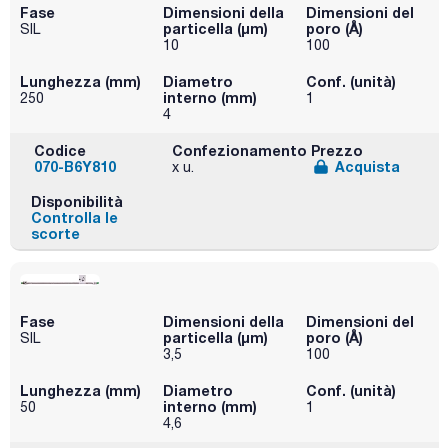
Fase
Dimensioni della
Dimensioni del
particella (μm)
poro (Å)
SIL
10
100
Lunghezza (mm)
Diametro
Conf. (unità)
interno (mm)
250
1
4
Codice
Confezionamento
Prezzo
070-B6Y810
Acquista
x u.
Disponibilità
Controlla le
scorte
Fase
Dimensioni della
Dimensioni del
particella (μm)
poro (Å)
SIL
3,5
100
Lunghezza (mm)
Diametro
Conf. (unità)
interno (mm)
50
1
4,6