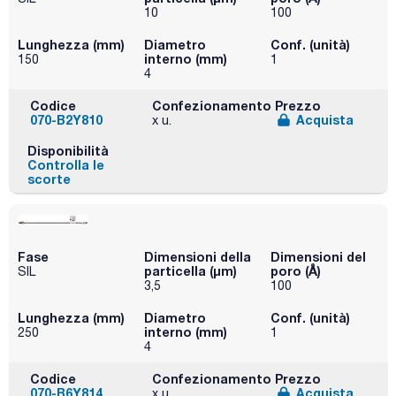
10
100
Lunghezza (mm)
Diametro
Conf. (unità)
interno (mm)
150
1
4
Codice
Confezionamento
Prezzo
070-B2Y810
Acquista
x u.
Disponibilità
Controlla le
scorte
Fase
Dimensioni della
Dimensioni del
particella (μm)
poro (Å)
SIL
3,5
100
Lunghezza (mm)
Diametro
Conf. (unità)
interno (mm)
250
1
4
Codice
Confezionamento
Prezzo
070-B6Y814
Acquista
x u.