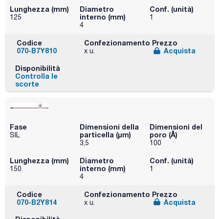
Lunghezza (mm)
Diametro
Conf. (unità)
interno (mm)
125
1
4
Codice
Confezionamento
Prezzo
070-B7Y810
Acquista
x u.
Disponibilità
Controlla le
scorte
Fase
Dimensioni della
Dimensioni del
particella (μm)
poro (Å)
SIL
3,5
100
Lunghezza (mm)
Diametro
Conf. (unità)
interno (mm)
150
1
4
Codice
Confezionamento
Prezzo
070-B2Y814
Acquista
x u.