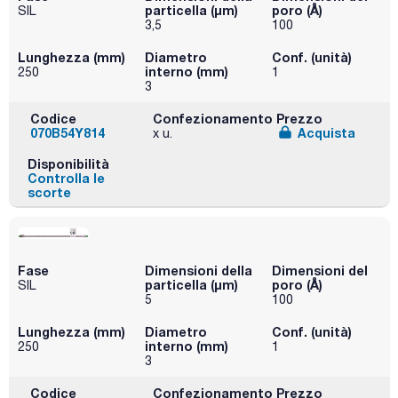
particella (μm)
poro (Å)
SIL
3,5
100
Lunghezza (mm)
Diametro
Conf. (unità)
interno (mm)
250
1
3
Codice
Confezionamento
Prezzo
070B54Y814
Acquista
x u.
Disponibilità
Controlla le
scorte
Fase
Dimensioni della
Dimensioni del
particella (μm)
poro (Å)
SIL
5
100
Lunghezza (mm)
Diametro
Conf. (unità)
interno (mm)
250
1
3
Codice
Confezionamento
Prezzo