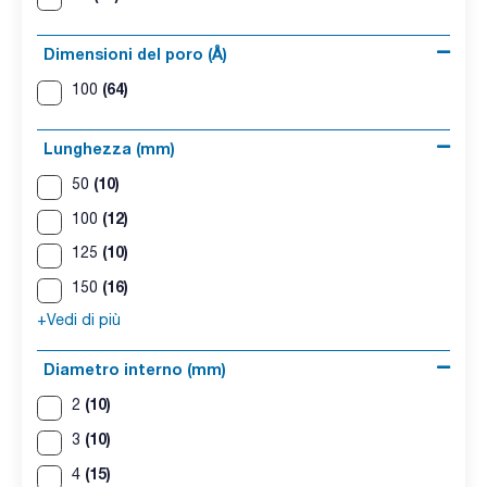
Dimensioni del poro (Å)
(64)
100
Lunghezza (mm)
(10)
50
(12)
100
(10)
125
(16)
150
+Vedi di più
Diametro interno (mm)
(10)
2
(10)
3
(15)
4