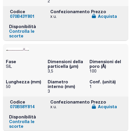
2
Codice
Confezionamento
Prezzo
070B43Y801
Acquista
x u.
Disponibilità
Controlla le
scorte
Fase
Dimensioni della
Dimensioni del
particella (μm)
poro (Å)
SIL
3,5
100
Lunghezza (mm)
Diametro
Conf. (unità)
interno (mm)
50
1
3
Codice
Confezionamento
Prezzo
070B58Y814
Acquista
x u.
Disponibilità
Controlla le
scorte