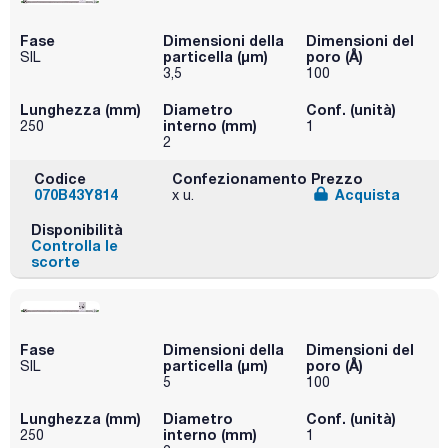
Fase
Dimensioni della
Dimensioni del
particella (μm)
poro (Å)
SIL
3,5
100
Lunghezza (mm)
Diametro
Conf. (unità)
interno (mm)
250
1
2
Codice
Confezionamento
Prezzo
070B43Y814
Acquista
x u.
Disponibilità
Controlla le
scorte
Fase
Dimensioni della
Dimensioni del
particella (μm)
poro (Å)
SIL
5
100
Lunghezza (mm)
Diametro
Conf. (unità)
interno (mm)
250
1