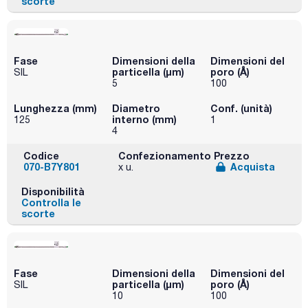
scorte
Fase
Dimensioni della
Dimensioni del
particella (μm)
poro (Å)
SIL
5
100
Lunghezza (mm)
Diametro
Conf. (unità)
interno (mm)
125
1
4
Codice
Confezionamento
Prezzo
070-B7Y801
Acquista
x u.
Disponibilità
Controlla le
scorte
Fase
Dimensioni della
Dimensioni del
particella (μm)
poro (Å)
SIL
10
100