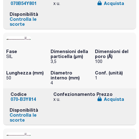
070B54Y801
Acquista
x u.
Disponibilità
Controlla le
scorte
Fase
Dimensioni della
Dimensioni del
particella (μm)
poro (Å)
SIL
3,5
100
Lunghezza (mm)
Diametro
Conf. (unità)
interno (mm)
50
1
4
Codice
Confezionamento
Prezzo
070-B3Y814
Acquista
x u.
Disponibilità
Controlla le
scorte