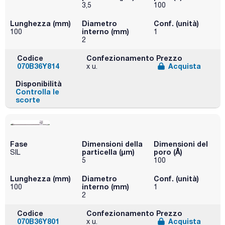
3,5
100
Lunghezza (mm)
Diametro
Conf. (unità)
interno (mm)
100
1
2
Codice
Confezionamento
Prezzo
070B36Y814
Acquista
x u.
Disponibilità
Controlla le
scorte
Fase
Dimensioni della
Dimensioni del
particella (μm)
poro (Å)
SIL
5
100
Lunghezza (mm)
Diametro
Conf. (unità)
interno (mm)
100
1
2
Codice
Confezionamento
Prezzo
070B36Y801
Acquista
x u.