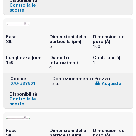
Disponibilità
Controlla le
scorte
Fase
Dimensioni della
Dimensioni del
particella (μm)
poro (Å)
SIL
5
100
Lunghezza (mm)
Diametro
Conf. (unità)
interno (mm)
150
1
4
Codice
Confezionamento
Prezzo
070-B2Y801
Acquista
x u.
Disponibilità
Controlla le
scorte
Fase
Dimensioni della
Dimensioni del
particella (μm)
poro (Å)
SIL