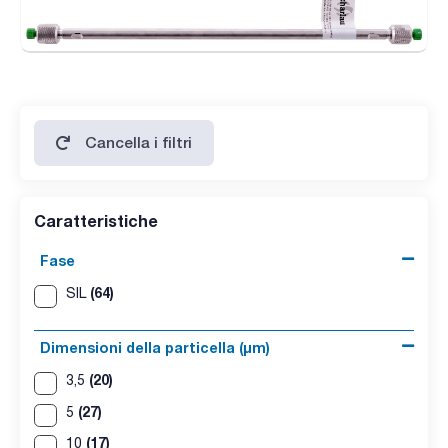
Cancella i filtri
Caratteristiche
Fase
(64)
SIL
Dimensioni della particella (μm)
(20)
3,5
(27)
5
(17)
10