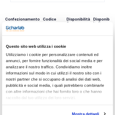
Confezionamento
Codice
Disponibilità
Disponibilit
Spagna
Italia
0 -
0 -
0322062752
x 10u.
contatta i
contatta i
ns.uffici
ns.uffici
Questo sito web utilizza i cookie
Utilizziamo i cookie per personalizzare contenuti ed
annunci, per fornire funzionalità dei social media e per
Stampa pagina prodotto
analizzare il nostro traffico. Condividiamo inoltre
Caratteristiche
Descrizione : Connessione ProteCol PEEK Fingertight per
informazioni sul modo in cui utilizzi il nostro sito con i
HPLC filettatura UNF 1/16" a 10-32
nostri partner che si occupano di analisi dei dati web,
Pressione (psi) : 5000
Conf. (unità) : 10
pubblicità e social media, i quali potrebbero combinarle
Vedi di più
con altre informazioni che hai fornito loro o che hanno
I raccordi per tubi capillari in PEEK sono stati fabbricati con
precisione per soddisfare le esigenze dell'analisi HPLC.
raccolto dal tuo utilizzo dei loro servizi.
Raccomandato per tutte le connessioni HPLC, sovraccarico
quando si utilizza PEEK o PEEKsil.
Documentazione tecnica
Mostra dettagli