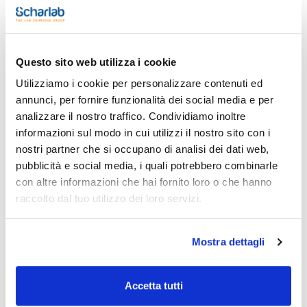
Stampa pagina prodotto
Caratteristiche
Questo sito web utilizza i cookie
Fase : C8
Dimensioni del poro (Å) : 100
Utilizziamo i cookie per personalizzare contenuti ed
Dimensioni della particella (μm) : 1,7
annunci, per fornire funzionalità dei social media e per
Diametro interno (mm) : 2,1
Vedi di più
Lunghezza (mm) : 5
analizzare il nostro traffico. Condividiamo inoltre
Conf. (unità) : 3
informazioni sul modo in cui utilizzi il nostro sito con i
Precolonne per HPLC Scharlau Kromaphase Core Shell
nostri partner che si occupano di analisi dei dati web,
pubblicità e social media, i quali potrebbero combinarle
Documentazione tecnica
con altre informazioni che hai fornito loro o che hanno
raccolto dal tuo utilizzo dei loro servizi.
TDS / Scheda tecnica
COA
Registrati per i download
Registrati per i download
SDS / Scheda di
Mostra dettagli
Sicurezza
Registrati per i download
Accetta tutti