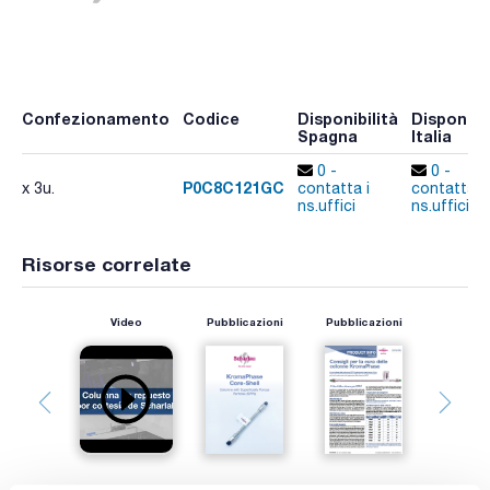
Confezionamento
Codice
Disponibilità
Disponibil
Spagna
Italia
0 -
0 -
P0C8C121GC
x 3u.
contatta i
contatta i
ns.uffici
ns.uffici
Risorse correlate
Video
Pubblicazioni
Pubblicazioni