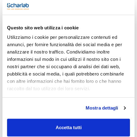
Stampa pagina prodotto
Caratteristiche
Questo sito web utilizza i cookie
Fase : PH+
Dimensioni del poro (Å) : 1000
Utilizziamo i cookie per personalizzare contenuti ed
Dimensioni della particella (μm) : 1,7
annunci, per fornire funzionalità dei social media e per
Diametro interno (mm) : 2,1
Vedi di più
Lunghezza (mm) : 5
analizzare il nostro traffico. Condividiamo inoltre
Conf. (unità) : 3
informazioni sul modo in cui utilizzi il nostro sito con i
Precolonne per HPLC Scharlau Kromaphase Core Shell
nostri partner che si occupano di analisi dei dati web,
pubblicità e social media, i quali potrebbero combinarle
Documentazione tecnica
con altre informazioni che hai fornito loro o che hanno
raccolto dal tuo utilizzo dei loro servizi.
TDS / Scheda tecnica
COA
Registrati per i download
Registrati per i download
SDS / Scheda di
Mostra dettagli
Sicurezza
Registrati per i download
Accetta tutti