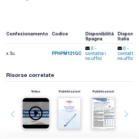
Confezionamento
Codice
Disponibilità
Disponibi
Spagna
Italia
0 -
0 -
PPHPM121GC
x 3u.
contatta i
contatta i
ns.uffici
ns.uffici
Risorse correlate
Video
Pubblicazioni
Pubblicazioni