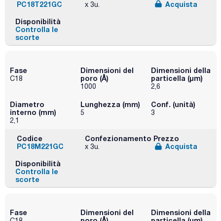
PC18T221GC
Acquista
x 3u.
Disponibilità
Controlla le
scorte
Fase
Dimensioni del
Dimensioni della
poro (Å)
particella (μm)
C18
1000
2,6
Diametro
Lunghezza (mm)
Conf. (unità)
interno (mm)
5
3
2,1
Codice
Confezionamento
Prezzo
PC18M221GC
Acquista
x 3u.
Disponibilità
Controlla le
scorte
Fase
Dimensioni del
Dimensioni della
poro (Å)
particella (μm)
C18