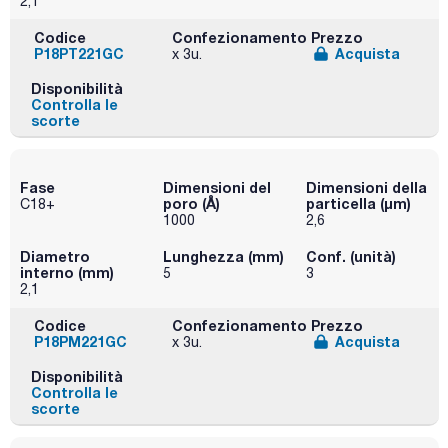
2,1
Codice
Confezionamento
Prezzo
P18PT221GC
Acquista
x 3u.
Disponibilità
Controlla le
scorte
Fase
Dimensioni del
Dimensioni della
poro (Å)
particella (μm)
C18+
1000
2,6
Diametro
Lunghezza (mm)
Conf. (unità)
interno (mm)
5
3
2,1
Codice
Confezionamento
Prezzo
P18PM221GC
Acquista
x 3u.
Disponibilità
Controlla le
scorte