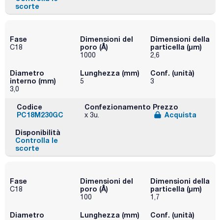
scorte
Fase
Dimensioni del
Dimensioni della
poro (Å)
particella (μm)
C18
1000
2,6
Diametro
Lunghezza (mm)
Conf. (unità)
interno (mm)
5
3
3,0
Codice
Confezionamento
Prezzo
PC18M230GC
Acquista
x 3u.
Disponibilità
Controlla le
scorte
Fase
Dimensioni del
Dimensioni della
poro (Å)
particella (μm)
C18
100
1,7
Diametro
Lunghezza (mm)
Conf. (unità)