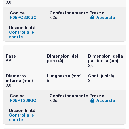
3,0
Codice
Confezionamento
Prezzo
P0BPC230GC
Acquista
x 3u.
Disponibilità
Controlla le
scorte
Fase
Dimensioni del
Dimensioni della
poro (Å)
particella (μm)
BP
2,6
Diametro
Lunghezza (mm)
Conf. (unità)
interno (mm)
5
3
3,0
Codice
Confezionamento
Prezzo
P0BPT230GC
Acquista
x 3u.
Disponibilità
Controlla le
scorte