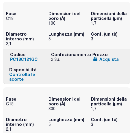
Fase
Dimensioni del
Dimensioni della
poro (Å)
particella (μm)
C18
100
1,7
Diametro
Lunghezza (mm)
Conf. (unità)
interno (mm)
5
3
2,1
Codice
Confezionamento
Prezzo
PC18C121GC
Acquista
x 3u.
Disponibilità
Controlla le
scorte
Fase
Dimensioni del
Dimensioni della
poro (Å)
particella (μm)
C18
300
1,7
Diametro
Lunghezza (mm)
Conf. (unità)
interno (mm)
5
3
2,1