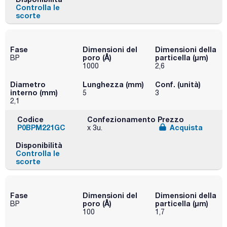
Controlla le
scorte
Fase
Dimensioni del
Dimensioni della
poro (Å)
particella (μm)
BP
1000
2,6
Diametro
Lunghezza (mm)
Conf. (unità)
interno (mm)
5
3
2,1
Codice
Confezionamento
Prezzo
P0BPM221GC
Acquista
x 3u.
Disponibilità
Controlla le
scorte
Fase
Dimensioni del
Dimensioni della
poro (Å)
particella (μm)
BP
100
1,7