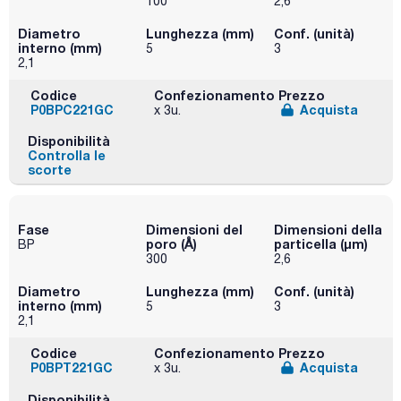
100
2,6
Diametro
Lunghezza (mm)
Conf. (unità)
interno (mm)
5
3
2,1
Codice
Confezionamento
Prezzo
P0BPC221GC
Acquista
x 3u.
Disponibilità
Controlla le
scorte
Fase
Dimensioni del
Dimensioni della
poro (Å)
particella (μm)
BP
300
2,6
Diametro
Lunghezza (mm)
Conf. (unità)
interno (mm)
5
3
2,1
Codice
Confezionamento
Prezzo
P0BPT221GC
Acquista
x 3u.
Disponibilità