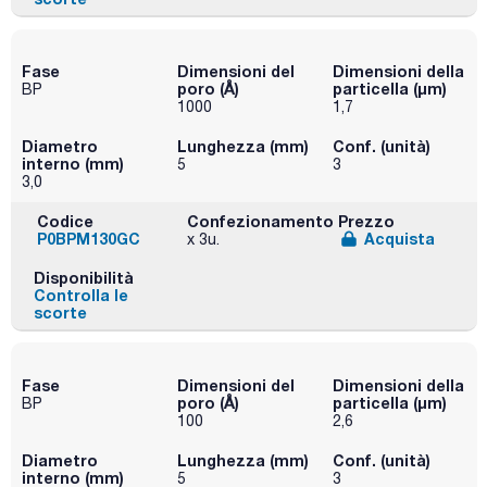
Fase
Dimensioni del
Dimensioni della
poro (Å)
particella (μm)
BP
1000
1,7
Diametro
Lunghezza (mm)
Conf. (unità)
interno (mm)
5
3
3,0
Codice
Confezionamento
Prezzo
P0BPM130GC
Acquista
x 3u.
Disponibilità
Controlla le
scorte
Fase
Dimensioni del
Dimensioni della
poro (Å)
particella (μm)
BP
100
2,6
Diametro
Lunghezza (mm)
Conf. (unità)
interno (mm)
5
3