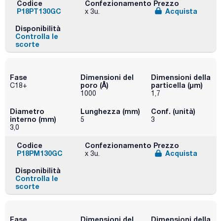
Codice
Confezionamento
Prezzo
P18PT130GC
Acquista
x 3u.
Disponibilità
Controlla le
scorte
Fase
Dimensioni del
Dimensioni della
poro (Å)
particella (μm)
C18+
1000
1,7
Diametro
Lunghezza (mm)
Conf. (unità)
interno (mm)
5
3
3,0
Codice
Confezionamento
Prezzo
P18PM130GC
Acquista
x 3u.
Disponibilità
Controlla le
scorte
Fase
Dimensioni del
Dimensioni della