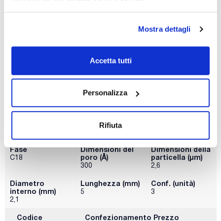
Fase
Dimensioni del
Dimensioni della
poro (Å)
particella (μm)
C18
100
2,6
Mostra dettagli
Diametro
Lunghezza (mm)
Conf. (unità)
interno (mm)
5
3
2,1
Accetta tutti
Codice
Confezionamento
Prezzo
PC18C221GC
Acquista
x 3u.
Personalizza
Disponibilità
Controlla le
scorte
Rifiuta
Fase
Dimensioni del
Dimensioni della
poro (Å)
particella (μm)
C18
300
2,6
Diametro
Lunghezza (mm)
Conf. (unità)
interno (mm)
5
3
2,1
Codice
Confezionamento
Prezzo