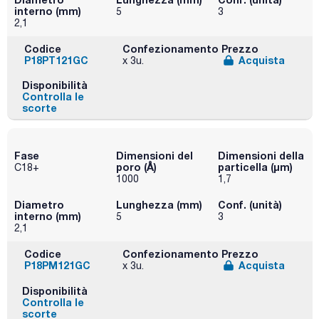
interno (mm)
5
3
2,1
Codice
Confezionamento
Prezzo
P18PT121GC
Acquista
x 3u.
Disponibilità
Controlla le
scorte
Fase
Dimensioni del
Dimensioni della
poro (Å)
particella (μm)
C18+
1000
1,7
Diametro
Lunghezza (mm)
Conf. (unità)
interno (mm)
5
3
2,1
Codice
Confezionamento
Prezzo
P18PM121GC
Acquista
x 3u.
Disponibilità
Controlla le
scorte