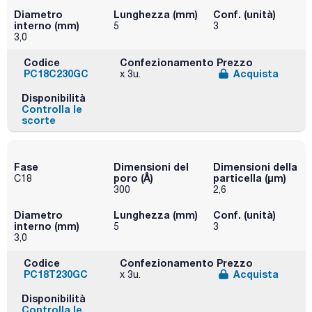
Diametro
Lunghezza (mm)
Conf. (unità)
interno (mm)
5
3
3,0
Codice
Confezionamento
Prezzo
PC18C230GC
Acquista
x 3u.
Disponibilità
Controlla le
scorte
Fase
Dimensioni del
Dimensioni della
poro (Å)
particella (μm)
C18
300
2,6
Diametro
Lunghezza (mm)
Conf. (unità)
interno (mm)
5
3
3,0
Codice
Confezionamento
Prezzo
PC18T230GC
Acquista
x 3u.
Disponibilità
Controlla le