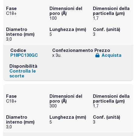
Fase
Dimensioni del
Dimensioni della
poro (Å)
particella (μm)
C18+
100
1,7
Diametro
Lunghezza (mm)
Conf. (unità)
interno (mm)
5
3
3,0
Codice
Confezionamento
Prezzo
P18PC130GC
Acquista
x 3u.
Disponibilità
Controlla le
scorte
Fase
Dimensioni del
Dimensioni della
poro (Å)
particella (μm)
C18+
300
1,7
Diametro
Lunghezza (mm)
Conf. (unità)
interno (mm)
5
3
3,0