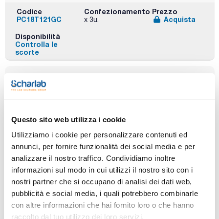
Codice
Confezionamento
Prezzo
PC18T121GC
Acquista
x 3u.
Disponibilità
Controlla le
scorte
Fase
Dimensioni del
Dimensioni della
poro (Å)
particella (μm)
C18
1000
1,7
Diametro
Lunghezza (mm)
Conf. (unità)
Questo sito web utilizza i cookie
interno (mm)
5
3
2,1
Utilizziamo i cookie per personalizzare contenuti ed
annunci, per fornire funzionalità dei social media e per
Codice
Confezionamento
Prezzo
analizzare il nostro traffico. Condividiamo inoltre
PC18M121GC
Acquista
x 3u.
informazioni sul modo in cui utilizzi il nostro sito con i
Disponibilità
nostri partner che si occupano di analisi dei dati web,
Controlla le
scorte
pubblicità e social media, i quali potrebbero combinarle
con altre informazioni che hai fornito loro o che hanno
raccolto dal tuo utilizzo dei loro servizi.