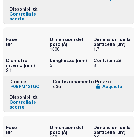
Disponibilità
Controlla le
scorte
Fase
Dimensioni del
Dimensioni della
poro (Å)
particella (μm)
BP
1000
1,7
Diametro
Lunghezza (mm)
Conf. (unità)
interno (mm)
5
3
2,1
Codice
Confezionamento
Prezzo
P0BPM121GC
Acquista
x 3u.
Disponibilità
Controlla le
scorte
Fase
Dimensioni del
Dimensioni della
poro (Å)
particella (μm)
BP