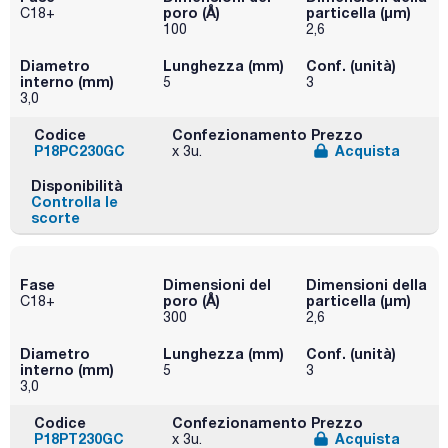
poro (Å)
particella (μm)
C18+
100
2,6
Diametro
Lunghezza (mm)
Conf. (unità)
interno (mm)
5
3
3,0
Codice
Confezionamento
Prezzo
P18PC230GC
Acquista
x 3u.
Disponibilità
Controlla le
scorte
Fase
Dimensioni del
Dimensioni della
poro (Å)
particella (μm)
C18+
300
2,6
Diametro
Lunghezza (mm)
Conf. (unità)
interno (mm)
5
3
3,0
Codice
Confezionamento
Prezzo
P18PT230GC
Acquista
x 3u.