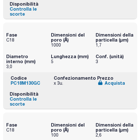
Disponibilità
Controlla le
scorte
Fase
Dimensioni del
Dimensioni della
poro (Å)
particella (μm)
C18
1000
1,7
Diametro
Lunghezza (mm)
Conf. (unità)
interno (mm)
5
3
3,0
Codice
Confezionamento
Prezzo
PC18M130GC
Acquista
x 3u.
Disponibilità
Controlla le
scorte
Fase
Dimensioni del
Dimensioni della
poro (Å)
particella (μm)
C18
100
2,6