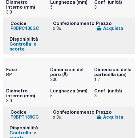
Diametro
Lunghezza (mm)
Conf. (unità)
interno (mm)
5
3
3,0
Codice
Confezionamento
Prezzo
P0BPC130GC
Acquista
x 3u.
Disponibilità
Controlla le
scorte
Fase
Dimensioni del
Dimensioni della
poro (Å)
particella (μm)
BP
300
1,7
Diametro
Lunghezza (mm)
Conf. (unità)
interno (mm)
5
3
3,0
Codice
Confezionamento
Prezzo
P0BPT130GC
Acquista
x 3u.
Disponibilità
Controlla le
scorte