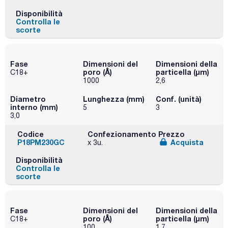
Disponibilità
Controlla le
scorte
Fase
Dimensioni del
Dimensioni della
poro (Å)
particella (μm)
C18+
1000
2,6
Diametro
Lunghezza (mm)
Conf. (unità)
interno (mm)
5
3
3,0
Codice
Confezionamento
Prezzo
P18PM230GC
Acquista
x 3u.
Disponibilità
Controlla le
scorte
Fase
Dimensioni del
Dimensioni della
poro (Å)
particella (μm)
C18+
100
1,7