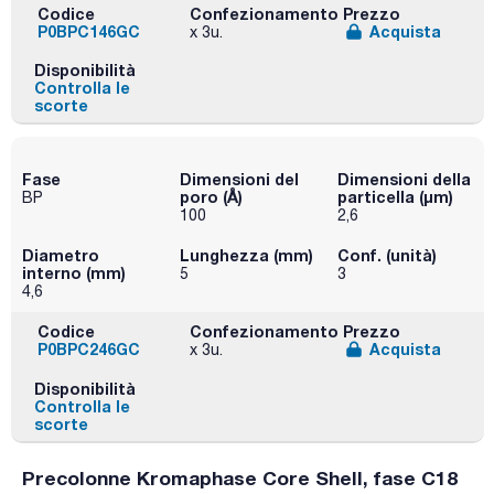
Codice
Confezionamento
Prezzo
P0BPC146GC
Acquista
x 3u.
Disponibilità
Controlla le
scorte
Fase
Dimensioni del
Dimensioni della
poro (Å)
particella (μm)
BP
100
2,6
Diametro
Lunghezza (mm)
Conf. (unità)
interno (mm)
5
3
4,6
Codice
Confezionamento
Prezzo
P0BPC246GC
Acquista
x 3u.
Disponibilità
Controlla le
scorte
Precolonne Kromaphase Core Shell, fase C18