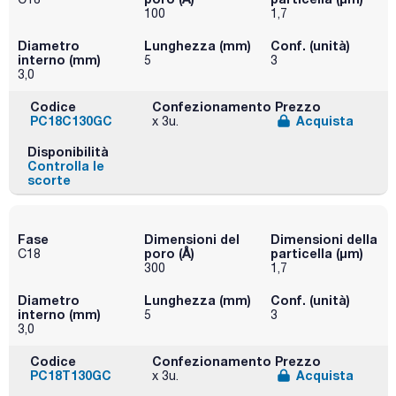
100
1,7
Diametro
Lunghezza (mm)
Conf. (unità)
interno (mm)
5
3
3,0
Codice
Confezionamento
Prezzo
PC18C130GC
Acquista
x 3u.
Disponibilità
Controlla le
scorte
Fase
Dimensioni del
Dimensioni della
poro (Å)
particella (μm)
C18
300
1,7
Diametro
Lunghezza (mm)
Conf. (unità)
interno (mm)
5
3
3,0
Codice
Confezionamento
Prezzo
PC18T130GC
Acquista
x 3u.