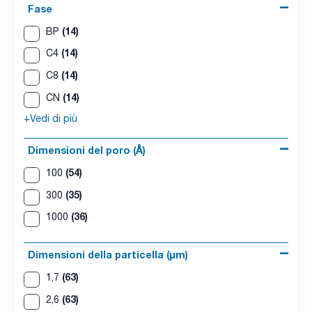
Fase
(14)
BP
(14)
C4
(14)
C8
(14)
CN
+Vedi di più
Dimensioni del poro (Å)
(54)
100
(35)
300
(36)
1000
Dimensioni della particella (μm)
(63)
1,7
(63)
2,6