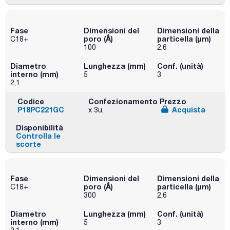
Fase
Dimensioni del
Dimensioni della
poro (Å)
particella (μm)
C18+
100
2,6
Diametro
Lunghezza (mm)
Conf. (unità)
interno (mm)
5
3
2,1
Codice
Confezionamento
Prezzo
P18PC221GC
Acquista
x 3u.
Disponibilità
Controlla le
scorte
Fase
Dimensioni del
Dimensioni della
poro (Å)
particella (μm)
C18+
300
2,6
Diametro
Lunghezza (mm)
Conf. (unità)
interno (mm)
5
3