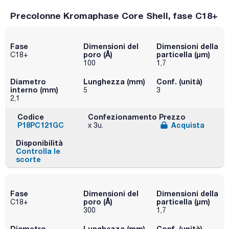
Precolonne Kromaphase Core Shell, fase C18+
Fase
Dimensioni del
Dimensioni della
poro (Å)
particella (μm)
C18+
100
1,7
Diametro
Lunghezza (mm)
Conf. (unità)
interno (mm)
5
3
2,1
Codice
Confezionamento
Prezzo
P18PC121GC
Acquista
x 3u.
Disponibilità
Controlla le
scorte
Fase
Dimensioni del
Dimensioni della
poro (Å)
particella (μm)
C18+
300
1,7
Diametro
Lunghezza (mm)
Conf. (unità)