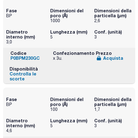
Fase
Dimensioni del
Dimensioni della
poro (Å)
particella (μm)
BP
1000
2,6
Diametro
Lunghezza (mm)
Conf. (unità)
interno (mm)
5
3
3,0
Codice
Confezionamento
Prezzo
P0BPM230GC
Acquista
x 3u.
Disponibilità
Controlla le
scorte
Fase
Dimensioni del
Dimensioni della
poro (Å)
particella (μm)
BP
100
1,7
Diametro
Lunghezza (mm)
Conf. (unità)
interno (mm)
5
3
4,6