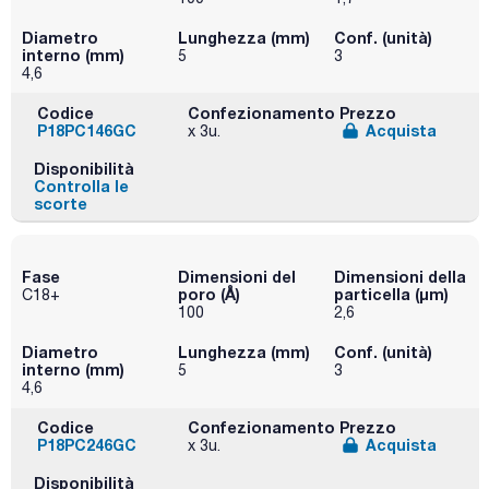
Diametro
Lunghezza (mm)
Conf. (unità)
interno (mm)
5
3
4,6
Codice
Confezionamento
Prezzo
P18PC146GC
Acquista
x 3u.
Disponibilità
Controlla le
scorte
Fase
Dimensioni del
Dimensioni della
poro (Å)
particella (μm)
C18+
100
2,6
Diametro
Lunghezza (mm)
Conf. (unità)
interno (mm)
5
3
4,6
Codice
Confezionamento
Prezzo
P18PC246GC
Acquista
x 3u.
Disponibilità