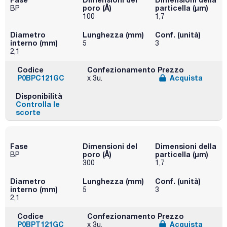
poro (Å)
particella (μm)
BP
100
1,7
Diametro
Lunghezza (mm)
Conf. (unità)
interno (mm)
5
3
2,1
Codice
Confezionamento
Prezzo
P0BPC121GC
Acquista
x 3u.
Disponibilità
Controlla le
scorte
Fase
Dimensioni del
Dimensioni della
poro (Å)
particella (μm)
BP
300
1,7
Diametro
Lunghezza (mm)
Conf. (unità)
interno (mm)
5
3
2,1
Codice
Confezionamento
Prezzo
P0BPT121GC
Acquista
x 3u.