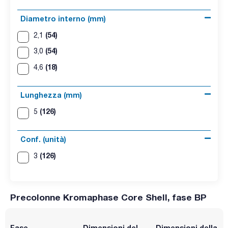
Diametro interno (mm)
(54)
2,1
(54)
3,0
(18)
4,6
Lunghezza (mm)
(126)
5
Conf. (unità)
(126)
3
Precolonne Kromaphase Core Shell, fase BP
Fase
Dimensioni del
Dimensioni della