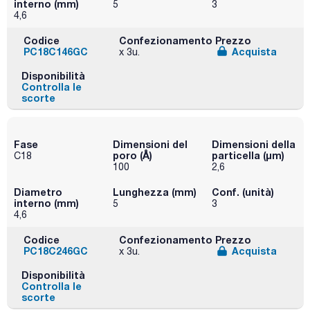
interno (mm)
5
3
4,6
Codice
Confezionamento
Prezzo
PC18C146GC
Acquista
x 3u.
Disponibilità
Controlla le
scorte
Fase
Dimensioni del
Dimensioni della
poro (Å)
particella (μm)
C18
100
2,6
Diametro
Lunghezza (mm)
Conf. (unità)
interno (mm)
5
3
4,6
Codice
Confezionamento
Prezzo
PC18C246GC
Acquista
x 3u.
Disponibilità
Controlla le
scorte