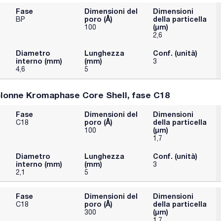
Fase
Dimensioni del
Dimensioni
poro (Å)
della particella
BP
(μm)
100
2,6
Diametro
Lunghezza
Conf. (unità)
interno (mm)
(mm)
3
4,6
5
lonne Kromaphase Core Shell, fase C18
Fase
Dimensioni del
Dimensioni
poro (Å)
della particella
C18
(μm)
100
1,7
Diametro
Lunghezza
Conf. (unità)
interno (mm)
(mm)
3
2,1
5
Fase
Dimensioni del
Dimensioni
poro (Å)
della particella
C18
(μm)
300
1,7