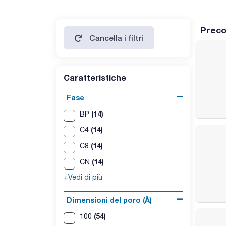
Preco
Cancella i filtri
Caratteristiche
Fase
(14)
BP
(14)
C4
(14)
C8
(14)
CN
+Vedi di più
Dimensioni del poro (Å)
(54)
100