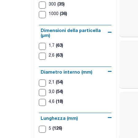
(35)
300
(36)
1000
Dimensioni della particella
(μm)
(63)
1,7
(63)
2,6
Diametro interno (mm)
(54)
2,1
(54)
3,0
(18)
4,6
Lunghezza (mm)
(126)
5