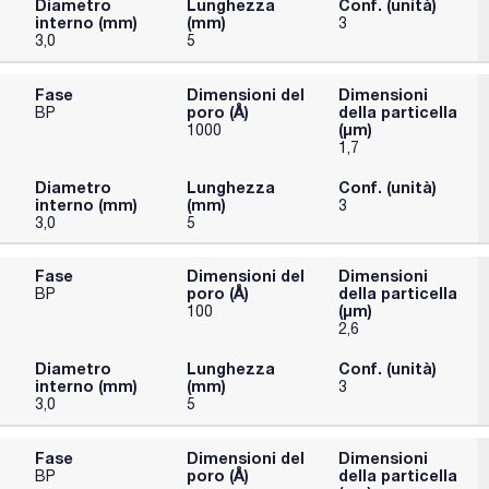
Diametro
Lunghezza
Conf. (unità)
interno (mm)
(mm)
3
3,0
5
Fase
Dimensioni del
Dimensioni
poro (Å)
della particella
BP
(μm)
1000
1,7
Diametro
Lunghezza
Conf. (unità)
interno (mm)
(mm)
3
3,0
5
Fase
Dimensioni del
Dimensioni
poro (Å)
della particella
BP
(μm)
100
2,6
Diametro
Lunghezza
Conf. (unità)
interno (mm)
(mm)
3
3,0
5
Fase
Dimensioni del
Dimensioni
poro (Å)
della particella
BP