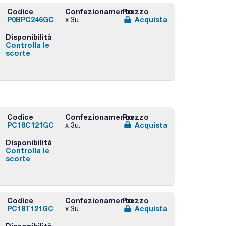
Codice
Confezionamento
Prezzo
P0BPC246GC
Acquista
x 3u.
Disponibilità
Controlla le
scorte
Codice
Confezionamento
Prezzo
PC18C121GC
Acquista
x 3u.
Disponibilità
Controlla le
scorte
Codice
Confezionamento
Prezzo
PC18T121GC
Acquista
x 3u.