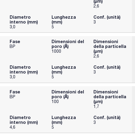
(μm)
2,6
Diametro
Lunghezza
Conf. (unità)
interno (mm)
(mm)
3
3,0
5
Fase
Dimensioni del
Dimensioni
poro (Å)
della particella
BP
(μm)
1000
2,6
Diametro
Lunghezza
Conf. (unità)
interno (mm)
(mm)
3
3,0
5
Fase
Dimensioni del
Dimensioni
poro (Å)
della particella
BP
(μm)
100
1,7
Diametro
Lunghezza
Conf. (unità)
interno (mm)
(mm)
3
4,6
5