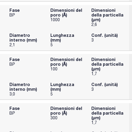
Fase
Dimensioni del
Dimensioni
poro (Å)
della particella
BP
(μm)
1000
2,6
Diametro
Lunghezza
Conf. (unità)
interno (mm)
(mm)
3
2,1
5
Fase
Dimensioni del
Dimensioni
poro (Å)
della particella
BP
(μm)
100
1,7
Diametro
Lunghezza
Conf. (unità)
interno (mm)
(mm)
3
3,0
5
Fase
Dimensioni del
Dimensioni
poro (Å)
della particella
BP
(μm)
300
1,7