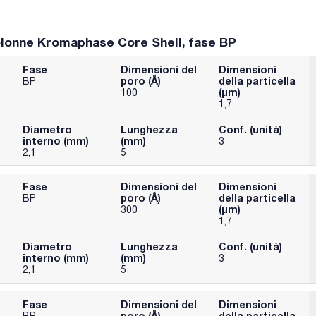
lonne Kromaphase Core Shell, fase BP
Fase
Dimensioni del
Dimensioni
poro (Å)
della particella
BP
(μm)
100
1,7
Diametro
Lunghezza
Conf. (unità)
interno (mm)
(mm)
3
2,1
5
Fase
Dimensioni del
Dimensioni
poro (Å)
della particella
BP
(μm)
300
1,7
Diametro
Lunghezza
Conf. (unità)
interno (mm)
(mm)
3
2,1
5
Fase
Dimensioni del
Dimensioni
poro (Å)
della particella
BP