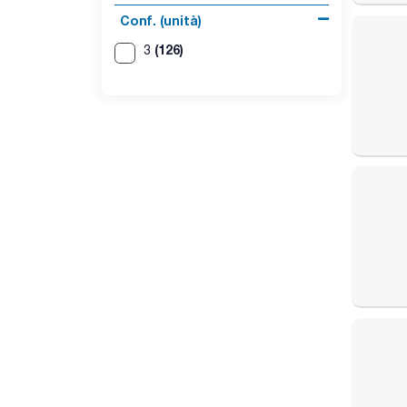
Conf. (unità)
(126)
3