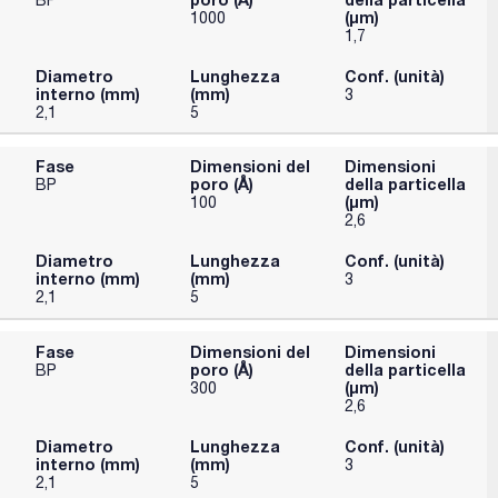
(μm)
1000
1,7
Diametro
Lunghezza
Conf. (unità)
interno (mm)
(mm)
3
2,1
5
Fase
Dimensioni del
Dimensioni
poro (Å)
della particella
BP
(μm)
100
2,6
Diametro
Lunghezza
Conf. (unità)
interno (mm)
(mm)
3
2,1
5
Fase
Dimensioni del
Dimensioni
poro (Å)
della particella
BP
(μm)
300
2,6
Diametro
Lunghezza
Conf. (unità)
interno (mm)
(mm)
3
2,1
5