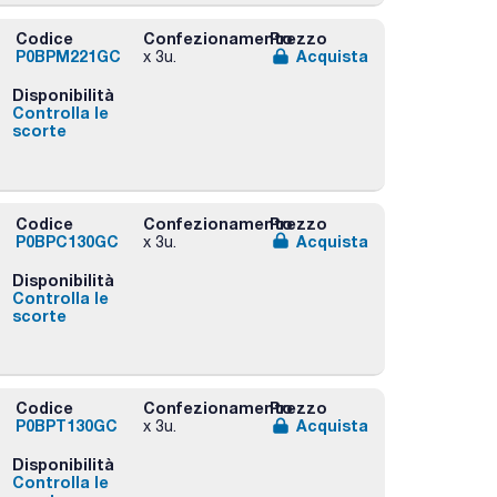
Codice
Confezionamento
Prezzo
P0BPM221GC
Acquista
x 3u.
Disponibilità
Controlla le
scorte
Codice
Confezionamento
Prezzo
P0BPC130GC
Acquista
x 3u.
Disponibilità
Controlla le
scorte
Codice
Confezionamento
Prezzo
P0BPT130GC
Acquista
x 3u.
Disponibilità
Controlla le