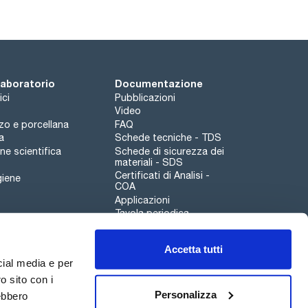
 laboratorio
Documentazione
ici
Pubblicazioni
Video
rzo e porcellana
FAQ
a
Schede tecniche - TDS
e scientifica
Schede di sicurezza dei
materiali - SDS
Certificati di Analisi -
giene
COA
Applicazioni
Tavola periodica
Scharlau leathergoods
Accetta tutti
Canale di segnalazioni
cial media e per
o sito con i
Personalizza
rebbero