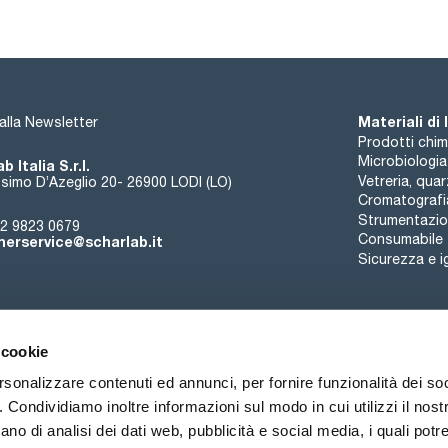
Materiali di
i alla Newsletter
Prodotti chim
Microbiologia
b Italia S.r.l.
Vetreria, qua
simo D’Azeglio 20- 26900 LODI (LO)
Cromatografi
Strumentazion
2 9823 0679
Consumabile
erservice@scharlab.it
Sicurezza e i
 cookie
rsonalizzare contenuti ed annunci, per fornire funzionalità dei so
o. Condividiamo inoltre informazioni sul modo in cui utilizzi il nostr
Chi siamo
Eventi
Contatto
Novità
ano di analisi dei dati web, pubblicità e social media, i quali pot