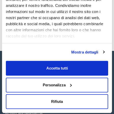
Eccellente resistenza chimica ai solventi più comuni. Bioinerte
analizzare il nostro traffico. Condividiamo inoltre
e biocompatibile.
Registrati per i download
Registrati per i download
Sono codificati per colore secondo gli standard del settore
SDS / Scheda di
informazioni sul modo in cui utilizzi il nostro sito con i
per una facile identificazione del diametro. Privi di coloranti di
Sicurezza
nostri partner che si occupano di analisi dei dati web,
lisciviazione. Pareti interne lisce e diametri interni precisi.
Registrati per i download
pubblicità e social media, i quali potrebbero combinarle
con altre informazioni che hai fornito loro o che hanno
raccolto dal tuo utilizzo dei loro servizi.
Mostra dettagli
Accetta tutti
Seguici:
Personalizza
Rifiuta
Iscriviti alla Newsletter