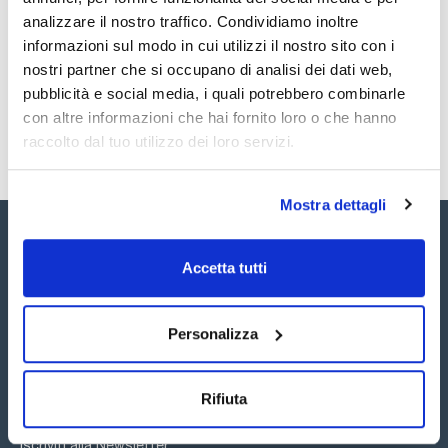
Eccellente resistenza chimica ai solventi più comuni. Bioinerte
analizzare il nostro traffico. Condividiamo inoltre
e biocompatibile.
Registrati per i download
Registrati per i download
Sono codificati per colore secondo gli standard del settore
SDS / Scheda di
informazioni sul modo in cui utilizzi il nostro sito con i
per una facile identificazione del diametro. Privi di coloranti di
Sicurezza
nostri partner che si occupano di analisi dei dati web,
lisciviazione. Pareti interne lisce e diametri interni precisi.
Registrati per i download
pubblicità e social media, i quali potrebbero combinarle
con altre informazioni che hai fornito loro o che hanno
raccolto dal tuo utilizzo dei loro servizi.
Mostra dettagli
Accetta tutti
Seguici:
Personalizza
Rifiuta
Iscriviti alla Newsletter