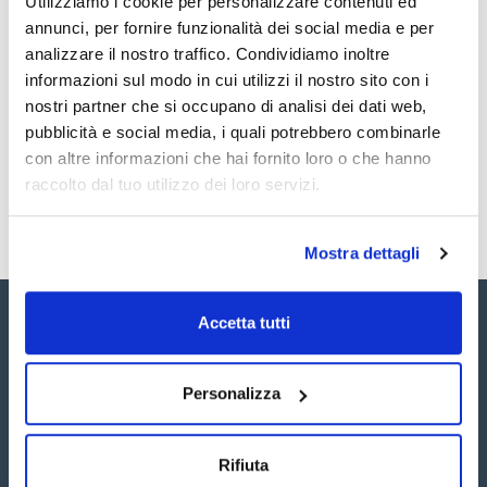
Utilizziamo i cookie per personalizzare contenuti ed
Documentazione tecnica
flip-off. Questo strumento memorizza programmi separati
annunci, per fornire funzionalità dei social media e per
per diverse capsule e fiale, ed è abbastanza forte per tutte
le capsule in acciaio e magnatica. Include comodi controlli
analizzare il nostro traffico. Condividiamo inoltre
TDS / Scheda tecnica
COA
sulla parte superiore per regolare la crimpatura e un kit di
informazioni sul modo in cui utilizzi il nostro sito con i
montaggio opzionale.
Registrati per i download
Registrati per i download
nostri partner che si occupano di analisi dei dati web,
SDS / Scheda di
Sicurezza
pubblicità e social media, i quali potrebbero combinarle
con altre informazioni che hai fornito loro o che hanno
Registrati per i download
raccolto dal tuo utilizzo dei loro servizi.
Mostra dettagli
Accetta tutti
Personalizza
Seguici:
Rifiuta