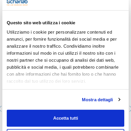
Retrace code : Yes
Vedi di più
Pack (u.) : 10
Bottiglia in vetro borosilicato trasparente 3,3, con filettatura
Questo sito web utilizza i cookie
GL45, graduata, con tappo blu e anello versatore, ISO
4796.Bottiglia, tappo e anello versatore possono essere
Utilizziamo i cookie per personalizzare contenuti ed
sterilizzati.
Ti potrebbe interessare anche
annunci, per fornire funzionalità dei social media e per
analizzare il nostro traffico. Condividiamo inoltre
informazioni sul modo in cui utilizzi il nostro sito con i
nostri partner che si occupano di analisi dei dati web,
pubblicità e social media, i quali potrebbero combinarle
con altre informazioni che hai fornito loro o che hanno
raccolto dal tuo utilizzo dei loro servizi.
Mostra dettagli
Accetta tutti
Pennarello permanente EDDING 3000 nero
1480660000