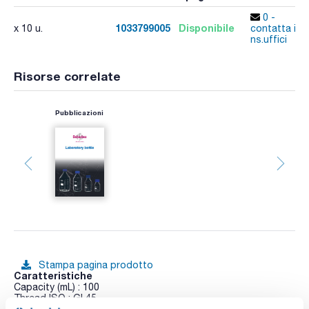
0 -
1033799005
Disponibile
x 10 u.
contatta i
ns.uffici
Risorse correlate
Pubblicazioni
Stampa pagina prodotto
Caratteristiche
Capacity (mL) : 100
Thread ISO : GL45
Double graduated scale : Yes