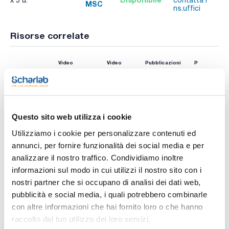
x 5 u.
contatta i
MSC
ns.uffici
Risorse correlate
Video
Video
Pubblicazioni
Pubblicazion
Questo sito web utilizza i cookie
Utilizziamo i cookie per personalizzare contenuti ed
annunci, per fornire funzionalità dei social media e per
analizzare il nostro traffico. Condividiamo inoltre
informazioni sul modo in cui utilizzi il nostro sito con i
Stampa pagina prodotto
nostri partner che si occupano di analisi dei dati web,
Caratteristiche
Microrganismo : Pseudomonas aeruginosa ATCC® 9027™*/
pubblicità e social media, i quali potrebbero combinarle
WDCM 00026
con altre informazioni che hai fornito loro o che hanno
Applicazioni
raccolto dal tuo utilizzo dei loro servizi.
Vedi di più
- Metodi di rilevazione e numerazione